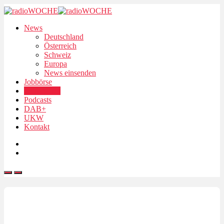
News
Deutschland
Österreich
Schweiz
Europa
News einsenden
Jobbörse
Personalien
Podcasts
DAB+
UKW
Kontakt