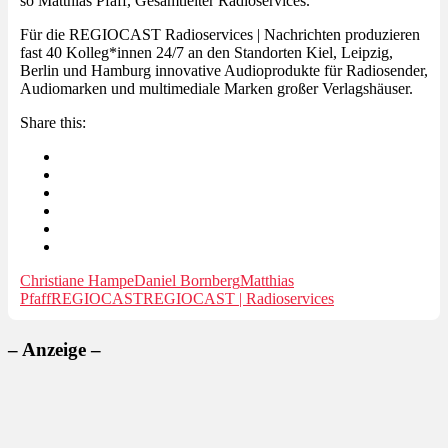
so Matthias Pfaff, Gesamtleiter Radioservices.
Für die REGIOCAST Radioservices | Nachrichten produzieren
fast 40 Kolleg*innen 24/7 an den Standorten Kiel, Leipzig,
Berlin und Hamburg innovative Audioprodukte für Radiosender,
Audiomarken und multimediale Marken großer Verlagshäuser.
Share this:
Christiane Hampe
Daniel Bornberg
Matthias
Pfaff
REGIOCAST
REGIOCAST | Radioservices
– Anzeige –