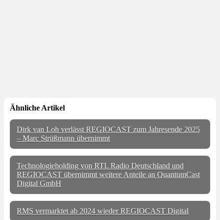
Ähnliche Artikel
Dirk van Loh verlässt REGIOCAST zum Jahresende 2025
– Marc Strüßmann übernimmt
Technologieholding von RTL Radio Deutschland und
REGIOCAST übernimmt weitere Anteile an QuantumCast
Digital GmbH
RMS vermarktet ab 2024 wieder REGIOCAST Digital