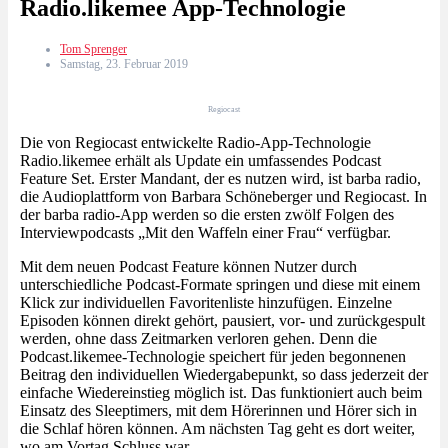
Radio.likemee App-Technologie
Tom Sprenger
Samstag, 23. Februar 2019
Regiocast
Die von Regiocast entwickelte Radio-App-Technologie
Radio.likemee erhält als Update ein umfassendes Podcast
Feature Set. Erster Mandant, der es nutzen wird, ist barba radio,
die Audioplattform von Barbara Schöneberger und Regiocast. In
der barba radio-App werden so die ersten zwölf Folgen des
Interviewpodcasts „Mit den Waffeln einer Frau“ verfügbar.
Mit dem neuen Podcast Feature können Nutzer durch
unterschiedliche Podcast-Formate springen und diese mit einem
Klick zur individuellen Favoritenliste hinzufügen. Einzelne
Episoden können direkt gehört, pausiert, vor- und zurückgespult
werden, ohne dass Zeitmarken verloren gehen. Denn die
Podcast.likemee-Technologie speichert für jeden begonnenen
Beitrag den individuellen Wiedergabepunkt, so dass jederzeit der
einfache Wiedereinstieg möglich ist. Das funktioniert auch beim
Einsatz des Sleeptimers, mit dem Hörerinnen und Hörer sich in
die Schlaf hören können. Am nächsten Tag geht es dort weiter,
wo am Vortag Schluss war.