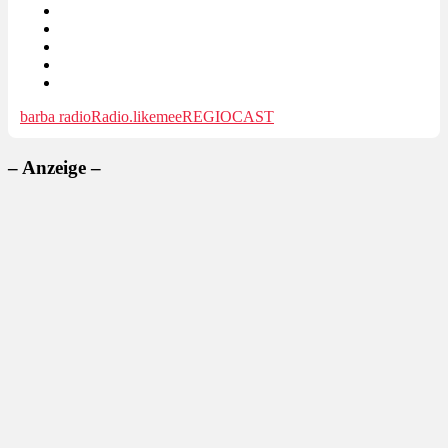
barba radio
Radio.likemee
REGIOCAST
– Anzeige –