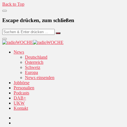
Back to Top
Escape drücken, zum schließen
News
Deutschland
Österreich
Schweiz
Europa
News einsenden
Jobbörse
Personalien
Podcasts
DAB+
UKW
Kontakt