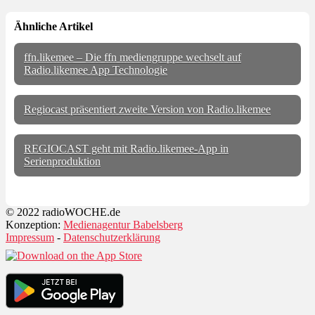
Ähnliche Artikel
ffn.likemee – Die ffn mediengruppe wechselt auf
Radio.likemee App Technologie
Regiocast präsentiert zweite Version von Radio.likemee
REGIOCAST geht mit Radio.likemee-App in
Serienproduktion
© 2022 radioWOCHE.de
Konzeption:
Medienagentur Babelsberg
Impressum
-
Datenschutzerklärung