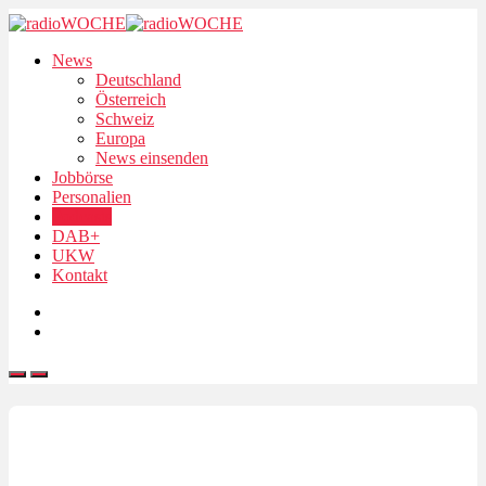
News
Deutschland
Österreich
Schweiz
Europa
News einsenden
Jobbörse
Personalien
Podcasts
DAB+
UKW
Kontakt