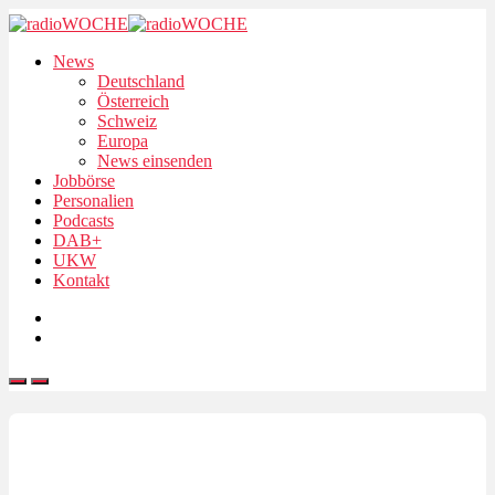
News
Deutschland
Österreich
Schweiz
Europa
News einsenden
Jobbörse
Personalien
Podcasts
DAB+
UKW
Kontakt