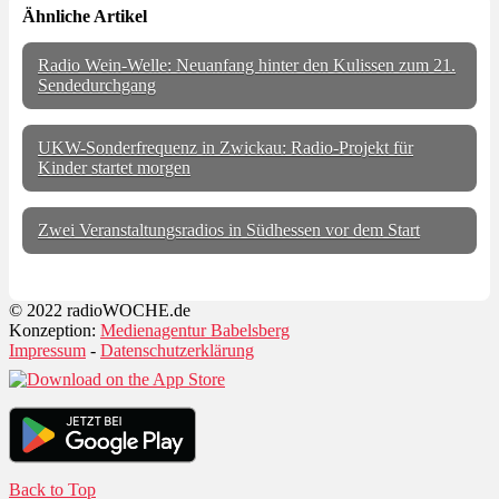
Ähnliche Artikel
Radio Wein-Welle: Neuanfang hinter den Kulissen zum 21.
Sendedurchgang
UKW-Sonderfrequenz in Zwickau: Radio-Projekt für
Kinder startet morgen
Zwei Veranstaltungsradios in Südhessen vor dem Start
© 2022 radioWOCHE.de
Konzeption:
Medienagentur Babelsberg
Impressum
-
Datenschutzerklärung
Back to Top