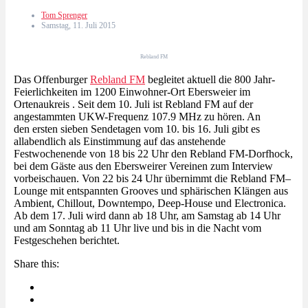
Tom Sprenger
Samstag, 11. Juli 2015
Rebland FM
Das Offenburger
Rebland FM
begleitet aktuell die 800 Jahr-
Feierlichkeiten im 1200 Einwohner-Ort Ebersweier im
Ortenaukreis . Seit dem 10. Juli ist Rebland FM auf der
angestammten UKW-Frequenz 107.9 MHz zu hören. An
den ersten sieben Sendetagen vom 10. bis 16. Juli gibt es
allabendlich als Einstimmung auf das anstehende
Festwochenende von 18 bis 22 Uhr den Rebland FM-Dorfhock,
bei dem Gäste aus den Ebersweirer Vereinen zum Interview
vorbeischauen. Von 22 bis 24 Uhr übernimmt die Rebland FM–
Lounge mit entspannten Grooves und sphärischen Klängen aus
Ambient, Chillout, Downtempo, Deep-House und Electronica.
Ab dem 17. Juli wird dann ab 18 Uhr, am Samstag ab 14 Uhr
und am Sonntag ab 11 Uhr live und bis in die Nacht vom
Festgeschehen berichtet.
Share this: