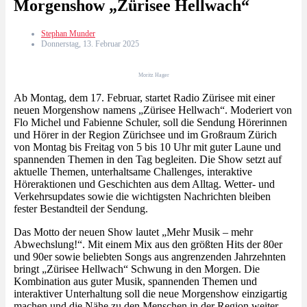
Morgenshow „Zürisee Hellwach“
Stephan Munder
Donnerstag, 13. Februar 2025
Moritz Hager
Ab Montag, dem 17. Februar, startet Radio Zürisee mit einer
neuen Morgenshow namens „Zürisee Hellwach“. Moderiert von
Flo Michel und Fabienne Schuler, soll die Sendung Hörerinnen
und Hörer in der Region Zürichsee und im Großraum Zürich
von Montag bis Freitag von 5 bis 10 Uhr mit guter Laune und
spannenden Themen in den Tag begleiten. Die Show setzt auf
aktuelle Themen, unterhaltsame Challenges, interaktive
Höreraktionen und Geschichten aus dem Alltag. Wetter- und
Verkehrsupdates sowie die wichtigsten Nachrichten bleiben
fester Bestandteil der Sendung.
Das Motto der neuen Show lautet „Mehr Musik – mehr
Abwechslung!“. Mit einem Mix aus den größten Hits der 80er
und 90er sowie beliebten Songs aus angrenzenden Jahrzehnten
bringt „Zürisee Hellwach“ Schwung in den Morgen. Die
Kombination aus guter Musik, spannenden Themen und
interaktiver Unterhaltung soll die neue Morgenshow einzigartig
machen und die Nähe zu den Menschen in der Region weiter