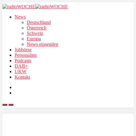
News
Deutschland
Österreich
Schweiz
Europa
News einsenden
Jobbörse
Personalien
Podcasts
DAB+
UKW
Kontakt