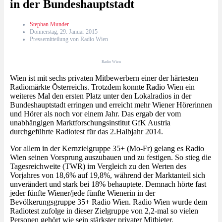
in der Bundeshauptstadt
Stephan Munder
Donnerstag, 29. Januar 2015
Pressemitteilung von Radio Wien
Radio Wien
Wien ist mit sechs privaten Mitbewerbern einer der härtesten
Radiomärkte Österreichs. Trotzdem konnte Radio Wien ein
weiteres Mal den ersten Platz unter den Lokalradios in der
Bundeshauptstadt erringen und erreicht mehr Wiener Hörerinnen
und Hörer als noch vor einem Jahr. Das ergab der vom
unabhängigen Marktforschungsinstitut GfK Austria
durchgeführte Radiotest für das 2.Halbjahr 2014.
Vor allem in der Kernzielgruppe 35+ (Mo-Fr) gelang es Radio
Wien seinen Vorsprung auszubauen und zu festigen. So stieg die
Tagesreichweite (TWR) im Vergleich zu den Werten des
Vorjahres von 18,6% auf 19,8%, während der Marktanteil sich
unverändert und stark bei 18% behauptete. Demnach hörte fast
jeder fünfte Wiener/jede fünfte Wienerin in der
Bevölkerungsgruppe 35+ Radio Wien. Radio Wien wurde dem
Radiotest zufolge in dieser Zielgruppe von 2,2-mal so vielen
Personen gehört wie sein stärkster privater Mitbieter.