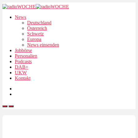
News
Deutschland
Österreich
Schweiz
Europa
News einsenden
Jobbörse
Personalien
Podcasts
DAB+
UKW
Kontakt