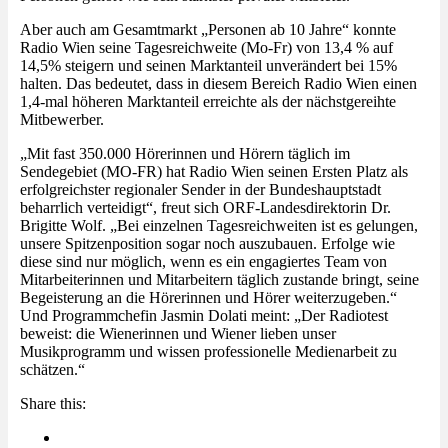
Aber auch am Gesamtmarkt „Personen ab 10 Jahre“ konnte
Radio Wien seine Tagesreichweite (Mo-Fr) von 13,4 % auf
14,5% steigern und seinen Marktanteil unverändert bei 15%
halten. Das bedeutet, dass in diesem Bereich Radio Wien einen
1,4-mal höheren Marktanteil erreichte als der nächstgereihte
Mitbewerber.
„Mit fast 350.000 Hörerinnen und Hörern täglich im
Sendegebiet (MO-FR) hat Radio Wien seinen Ersten Platz als
erfolgreichster regionaler Sender in der Bundeshauptstadt
beharrlich verteidigt“, freut sich ORF-Landesdirektorin Dr.
Brigitte Wolf. „Bei einzelnen Tagesreichweiten ist es gelungen,
unsere Spitzenposition sogar noch auszubauen. Erfolge wie
diese sind nur möglich, wenn es ein engagiertes Team von
Mitarbeiterinnen und Mitarbeitern täglich zustande bringt, seine
Begeisterung an die Hörerinnen und Hörer weiterzugeben.“
Und Programmchefin Jasmin Dolati meint: „Der Radiotest
beweist: die Wienerinnen und Wiener lieben unser
Musikprogramm und wissen professionelle Medienarbeit zu
schätzen.“
Share this: