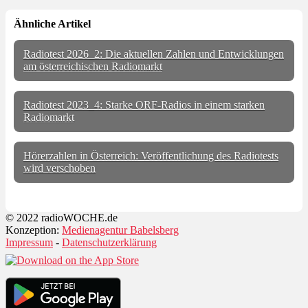
Ähnliche Artikel
Radiotest 2026_2: Die aktuellen Zahlen und Entwicklungen
am österreichischen Radiomarkt
Radiotest 2023_4: Starke ORF-Radios in einem starken
Radiomarkt
Hörerzahlen in Österreich: Veröffentlichung des Radiotests
wird verschoben
© 2022 radioWOCHE.de
Konzeption:
Medienagentur Babelsberg
Impressum
-
Datenschutzerklärung