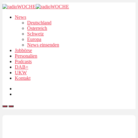
News
Deutschland
Österreich
Schweiz
Europa
News einsenden
Jobbörse
Personalien
Podcasts
DAB+
UKW
Kontakt