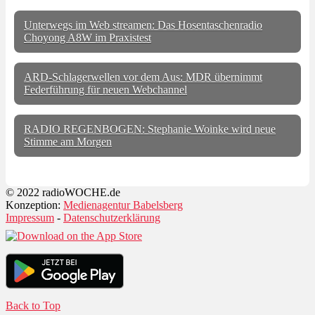
Unterwegs im Web streamen: Das Hosentaschenradio
Choyong A8W im Praxistest
ARD-Schlagerwellen vor dem Aus: MDR übernimmt
Federführung für neuen Webchannel
RADIO REGENBOGEN: Stephanie Woinke wird neue
Stimme am Morgen
© 2022 radioWOCHE.de
Konzeption:
Medienagentur Babelsberg
Impressum
-
Datenschutzerklärung
Back to Top