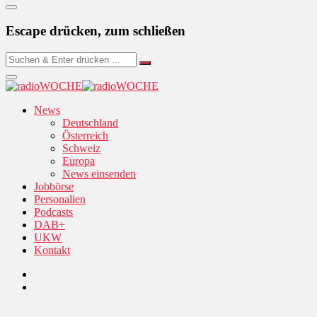
Escape drücken, zum schließen
News
Deutschland
Österreich
Schweiz
Europa
News einsenden
Jobbörse
Personalien
Podcasts
DAB+
UKW
Kontakt