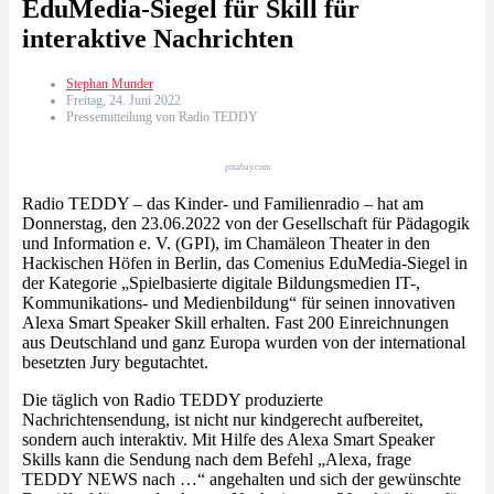
EduMedia-Siegel für Skill für
interaktive Nachrichten
Stephan Munder
Freitag, 24. Juni 2022
Pressemitteilung von Radio TEDDY
pixabay.com
Radio TEDDY – das Kinder- und Familienradio – hat am
Donnerstag, den 23.06.2022 von der Gesellschaft für Pädagogik
und Information e. V. (GPI), im Chamäleon Theater in den
Hackischen Höfen in Berlin, das Comenius EduMedia-Siegel in
der Kategorie „Spielbasierte digitale Bildungsmedien IT-,
Kommunikations- und Medienbildung“ für seinen innovativen
Alexa Smart Speaker Skill erhalten. Fast 200 Einreichnungen
aus Deutschland und ganz Europa wurden von der international
besetzten Jury begutachtet.
Die täglich von Radio TEDDY produzierte
Nachrichtensendung, ist nicht nur kindgerecht aufbereitet,
sondern auch interaktiv. Mit Hilfe des Alexa Smart Speaker
Skills kann die Sendung nach dem Befehl „Alexa, frage
TEDDY NEWS nach …“ angehalten und sich der gewünschte