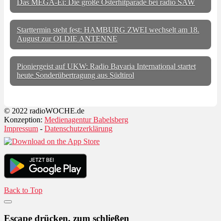
Das MEGA-Ei: Die große Osterhitparade bei radio SAW
Starttermin steht fest: HAMBURG ZWEI wechselt am 18.
August zur OLDIE ANTENNE
Pioniergeist auf UKW: Radio Bavaria International startet
heute Sonderübertragung aus Südtirol
© 2022 radioWOCHE.de
Konzeption:
Medienagentur Babelsberg
Impressum
-
Datenschutzerklärung
Back to Top
Escape drücken, zum schließen