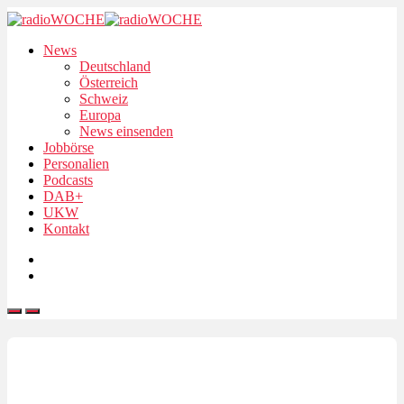
News
Deutschland
Österreich
Schweiz
Europa
News einsenden
Jobbörse
Personalien
Podcasts
DAB+
UKW
Kontakt