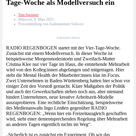
Tage-Woche als Modellversuch ein
Tom Sprenger
Mittwoch, 8. März 2023
Pressemitteilung von Audiotainment Südwest
Audiotainment Südwest
RADIO REGENBOGEN startet mit der Vier-Tage-Woche.
Zunächst mit einem Modellversuch. In dieser Woche ist
beispielsweise Morgenmoderatorin und Zweifach-Mutter
Cristina Klee nur vier Tage im Haus, die entstehende Mehrarbeit
wird von den Kolleg:innen abgefangen und mitgetragen. Hier
steht die Mental Health der Mitarbeiter:innen klar im Focus.
Zwei Unternehmen in Baden-Württemberg hatten hier schon vor
einiger Zeit den Vorstoß gemacht. Klare Maßgaben der Politik
und auch der Gewerkschaften stehen noch aus, aber niemand
hindert Unternehmen, neue kreative Arbeitszeit-Modelle
auszuprobieren. Eine rechtliche Einschätzung, beispielsweise
des Medienanwalts Ingo Lenßen gegenüber RADIO
REGENBOGEN: „Wenn hier ein Freizeitausgleich geschaffen
wird, steht einer dementsprechenden Regelung über Mehrarbeit
an anderen Tagen eigentlich nichts im Weg“.
„Sicherlich ist es zunächst ein Experiment. Ob wir das