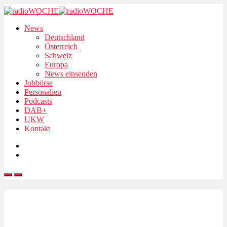
News
Deutschland
Österreich
Schweiz
Europa
News einsenden
Jobbörse
Personalien
Podcasts
DAB+
UKW
Kontakt