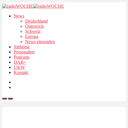
News
Deutschland
Österreich
Schweiz
Europa
News einsenden
Jobbörse
Personalien
Podcasts
DAB+
UKW
Kontakt