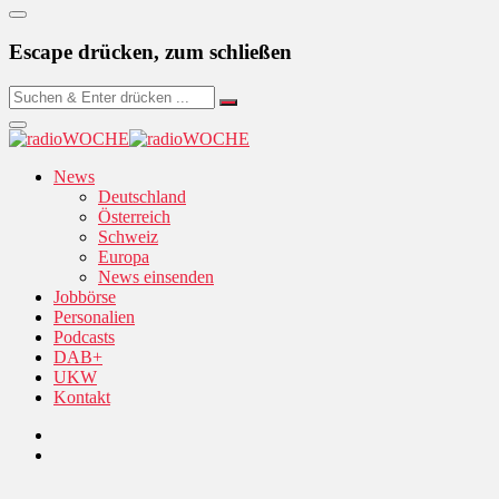
Escape drücken, zum schließen
News
Deutschland
Österreich
Schweiz
Europa
News einsenden
Jobbörse
Personalien
Podcasts
DAB+
UKW
Kontakt