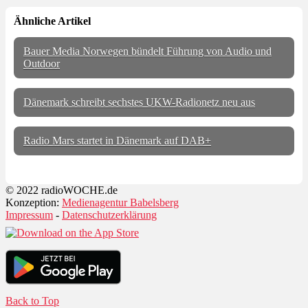
Ähnliche Artikel
Bauer Media Norwegen bündelt Führung von Audio und
Outdoor
Dänemark schreibt sechstes UKW-Radionetz neu aus
Radio Mars startet in Dänemark auf DAB+
© 2022 radioWOCHE.de
Konzeption:
Medienagentur Babelsberg
Impressum
-
Datenschutzerklärung
Back to Top