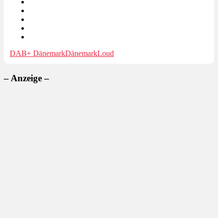
DAB+ Dänemark
Dänemark
Loud
– Anzeige –