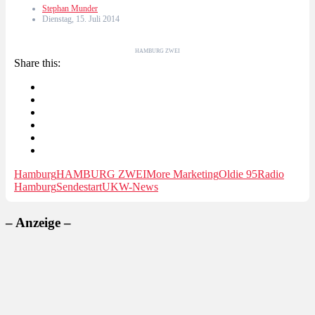
Stephan Munder
Dienstag, 15. Juli 2014
HAMBURG ZWEI
Share this:
Hamburg
HAMBURG ZWEI
More Marketing
Oldie 95
Radio
Hamburg
Sendestart
UKW-News
– Anzeige –