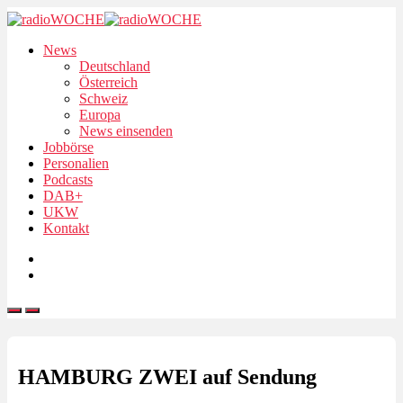
News
Deutschland
Österreich
Schweiz
Europa
News einsenden
Jobbörse
Personalien
Podcasts
DAB+
UKW
Kontakt
HAMBURG ZWEI auf Sendung