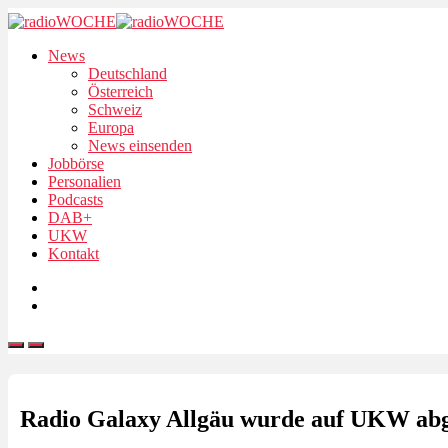
News
Deutschland
Österreich
Schweiz
Europa
News einsenden
Jobbörse
Personalien
Podcasts
DAB+
UKW
Kontakt
Radio Galaxy Allgäu wurde auf UKW abg