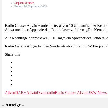
Stephan Munder
Freitag, 30. September 2022
Radio Galaxy Allgäu wurde heute, gegen 10 Uhr, auf seiner Kem
Alexa und über Apps wie den Radioplayer zu hören. „Die Kempten
Auf Nachfrage der radioWOCHE sagte ein Sprecher des Senders, da
Radio Galaxy Allgäu hat den Sendebetrieb auf der UKW-Frequenz
Share this:
Allgäu
DAB+ Allgäu
Digitalradio
Radio Galaxy Allgäu
UKW-News
– Anzeige –