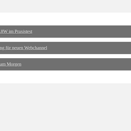
8W im Praxistest
ng für neuen Webchannel
 am Morgen