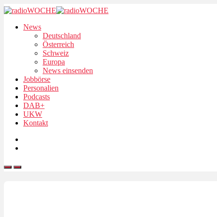
News
Deutschland
Österreich
Schweiz
Europa
News einsenden
Jobbörse
Personalien
Podcasts
DAB+
UKW
Kontakt