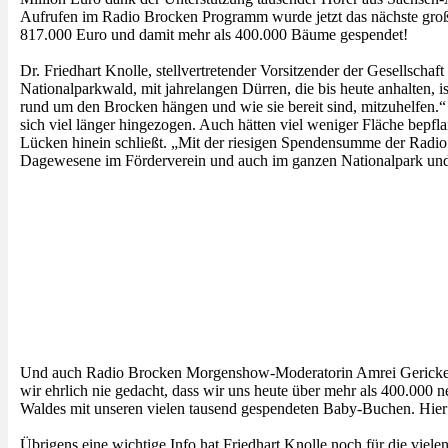
Aufrufen im Radio Brocken Programm wurde jetzt das nächste große
817.000 Euro und damit mehr als 400.000 Bäume gespendet!
Dr. Friedhart Knolle, stellvertretender Vorsitzender der Gesellscha
Nationalparkwald, mit jahrelangen Dürren, die bis heute anhalten, 
rund um den Brocken hängen und wie sie bereit sind, mitzuhelfen.“
sich viel länger hingezogen. Auch hätten viel weniger Fläche bepf
Lücken hinein schließt. „Mit der riesigen Spendensumme der Radio 
Dagewesene im Förderverein und auch im ganzen Nationalpark und w
Und auch Radio Brocken Morgenshow-Moderatorin Amrei Gericke ist 
wir ehrlich nie gedacht, dass wir uns heute über mehr als 400.000
Waldes mit unseren vielen tausend gespendeten Baby-Buchen. Hier 
Übrigens eine wichtige Info hat Friedhart Knolle noch für die vie