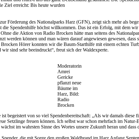
 Ziel erreicht: Bis heute wurden
ft zur Förderung des Nationalparks Harz (GFN), zeigt sich mehr als bege
ist die Spendenhilfe höchst willkommen. Das ist ein Erfolg, mit dem wi
 Ohne die Aktion von Radio Brocken hätte man seitens des Nationalpark
lanzt werden können und man wären darauf angewiesen gewesen, dass si
Brocken Hörer konnten wir die Baum-Starthilfe mit einem echten Turbo
ir sind sehr beeindruckt“, freut sich der Waldexperte.
Moderatorin
Amrei
Gericke
pflanzt neue
Bäume im
Harz, Bild:
Radio
Brocken
begeistert von so viel Spendenbereitschaft: „Als wir damals diese fi
 neue Setzlinge freuen können. Ich selbst war schon mehrfach im Natu
wächst im wahrsten Sinne des Wortes unsere Zukunft heran und dass da
len Spender, die mit Sorge den großen Waldbrand im Harz Anfang Septe