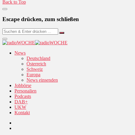
Back to Top
Escape drücken, zum schließen
News
Deutschland
Österreich
Schweiz
Europa
News einsenden
Jobbörse
Personalien
Podcasts
DAB+
UKW
Kontakt