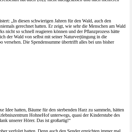
istert: „In diesen schwierigen Jahren für den Wald, auch den
r niemals gerechnet hatten. Er zeigt, wie sehr die Menschen am Wald
s nicht so schnell reagieren können und der Pflanzprozess hätte
ch der Wald von selbst mit seiner Naturverjüngung in die
 versehen. Die Spendensumme übertrifft alles bei uns bisher
xe Idee hatten, Bäume für den sterbenden Harz zu sammeln, hätten
r-Erlebniszentrum HohneHof unterwegs, quasi der Kinderstube des
nk unserer Hörer. Das ist großartig!“
mber verfolgt hatten. Denn auch den Sender erreichten immer mal