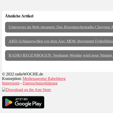
Ähnliche Artikel
Unterwegs im Web streamen: Das Hosentaschenradio Choyong A
ARD-Schlagerwellen vor dem Aus: MDR übernimmt Federführu
RADIO REGENBOGEN: Stephanie Woinke wird neue Stimme
© 2022 radioWOCHE.de
Konzeption:
Medienagentur Babelsberg
Impressum
-
Datenschutzerklärung