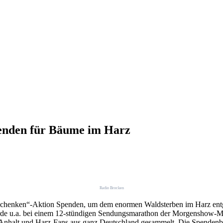
enden für Bäume im Harz
Radio Brocken
Schenken“-Aktion Spenden, um dem enormen Waldsterben im Harz entg
rde u.a. bei einem 12-stündigen Sendungsmarathon der Morgenshow-Mo
-Anhalt und Harz-Fans aus ganz Deutschland gesammelt. Die Spendenbe