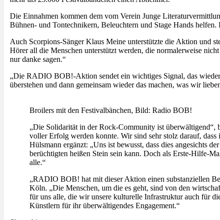
Die Einnahmen kommen dem vom Verein Junge Literaturvermittlung K
Bühnen- und Tontechnikern, Beleuchtern und Stage Hands helfen. D
Auch Scorpions-Sänger Klaus Meine unterstützte die Aktion und st
Hörer all die Menschen unterstützt werden, die normalerweise nich
nur danke sagen.“
„Die RADIO BOB!-Aktion sendet ein wichtiges Signal, das wieder 
überstehen und dann gemeinsam wieder das machen, was wir liebe
Broilers mit den Festivalbänchen, Bild: Radio BOB!
„Die Solidarität in der Rock-Community ist überwältigend“,
voller Erfolg werden konnte. Wir sind sehr stolz darauf, d
Hülsmann ergänzt: „Uns ist bewusst, dass dies angesichts der
berüchtigten heißen Stein sein kann. Doch als Erste-Hilfe-
alle.“
„RADIO BOB! hat mit dieser Aktion einen substanziellen Beit
Köln. „Die Menschen, um die es geht, sind von den wirtschaft
für uns alle, die wir unsere kulturelle Infrastruktur auch 
Künstlern für ihr überwältigendes Engagement.“