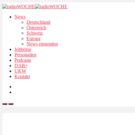
News
Deutschland
Österreich
Schweiz
Europa
News einsenden
Jobbörse
Personalien
Podcasts
DAB+
UKW
Kontakt