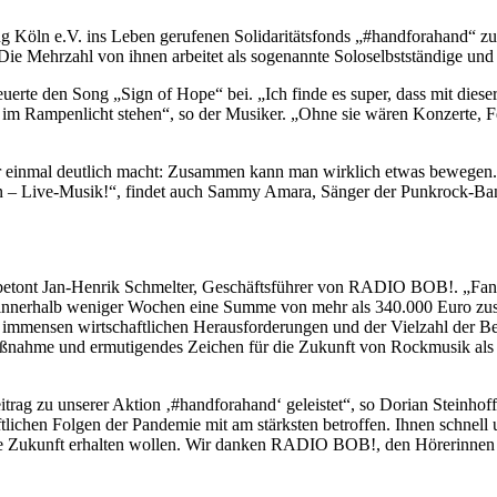
öln e.V. ins Leben gerufenen Solidaritätsfonds „#handforahand“ zugu
ie Mehrzahl von ihnen arbeitet als sogenannte Soloselbstständige un
euerte den Song „Sign of Hope“ bei. „Ich finde es super, dass mit d
t im Rampenlicht stehen“, so der Musiker. „Ohne sie wären Konzerte, 
einmal deutlich macht: Zusammen kann man wirklich etwas bewegen. W
n – Live-Musik!“, findet auch Sammy Amara, Sänger der Punkrock-Ban
 betont Jan-Henrik Schmelter, Geschäftsführer von RADIO BOB!. „Fans
ass innerhalb weniger Wochen eine Summe von mehr als 340.000 Euro z
 immensen wirtschaftlichen Herausforderungen und der Vielzahl der Bet
Maßnahme und ermutigendes Zeichen für die Zukunft von Rockmusik als 
rag zu unserer Aktion ‚#handforahand‘ geleistet“, so Dorian Steinhoff,
lichen Folgen der Pandemie mit am stärksten betroffen. Ihnen schnell u
für die Zukunft erhalten wollen. Wir danken RADIO BOB!, den Hörerinne