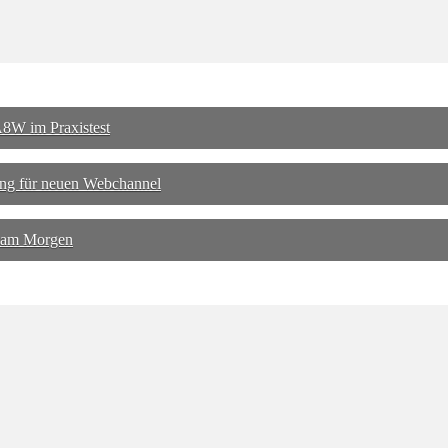
8W im Praxistest
ng für neuen Webchannel
 am Morgen