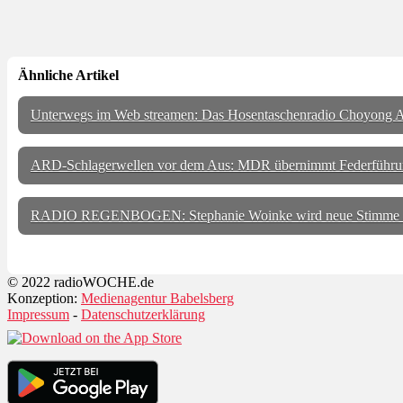
Ähnliche Artikel
Unterwegs im Web streamen: Das Hosentaschenradio Choyong A
ARD-Schlagerwellen vor dem Aus: MDR übernimmt Federführu
RADIO REGENBOGEN: Stephanie Woinke wird neue Stimme
© 2022 radioWOCHE.de
Konzeption:
Medienagentur Babelsberg
Impressum
-
Datenschutzerklärung