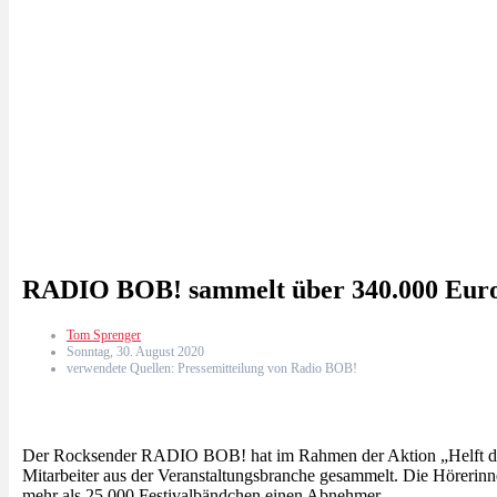
RADIO BOB! sammelt über 340.000 Euro 
Tom Sprenger
Sonntag, 30. August 2020
verwendete Quellen: Pressemitteilung von Radio BOB!
Der Rocksender RADIO BOB! hat im Rahmen der Aktion „Helft den 
Mitarbeiter aus der Veranstaltungsbranche gesammelt. Die Hörerinn
mehr als 25.000 Festivalbändchen einen Abnehmer.