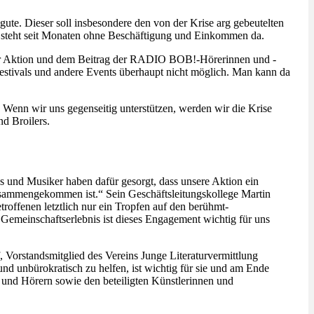
te. Dieser soll insbesondere den von der Krise arg gebeutelten
d steht seit Monaten ohne Beschäftigung und Einkommen da.
ieser Aktion und dem Beitrag der RADIO BOB!-Hörerinnen und -
Festivals und andere Events überhaupt nicht möglich. Man kann da
enn wir uns gegenseitig unterstützen, werden wir die Krise
d Broilers.
 und Musiker haben dafür gesorgt, dass unsere Aktion ein
usammengekommen ist.“ Sein Geschäftsleitungskollege Martin
roffenen letztlich nur ein Tropfen auf den berühmt-
Gemeinschaftserlebnis ist dieses Engagement wichtig für uns
 Vorstandsmitglied des Vereins Junge Literaturvermittlung
nd unbürokratisch zu helfen, ist wichtig für sie und am Ende
n und Hörern sowie den beteiligten Künstlerinnen und