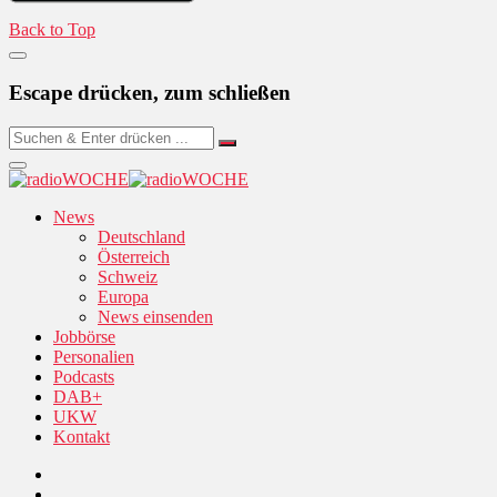
Back to Top
Escape drücken, zum schließen
News
Deutschland
Österreich
Schweiz
Europa
News einsenden
Jobbörse
Personalien
Podcasts
DAB+
UKW
Kontakt