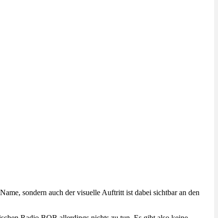
ame, sondern auch der visuelle Auftritt ist dabei sichtbar an den
schen Radio BOB allerdings nichts zu tun. Es gibt also keine