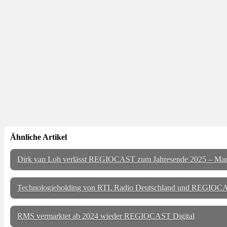
Ähnliche Artikel
Dirk van Loh verlässt REGIOCAST zum Jahresende 2025 – Ma
Technologieholding von RTL Radio Deutschland und REGIOCAS
RMS vermarktet ab 2024 wieder REGIOCAST Digital