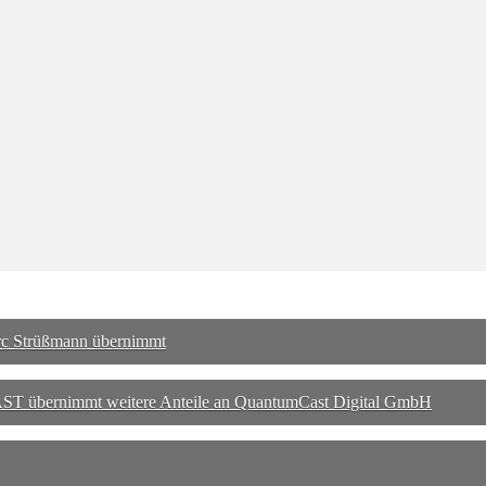
rc Strüßmann übernimmt
T übernimmt weitere Anteile an QuantumCast Digital GmbH