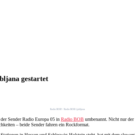
ljana gestartet
Radio BOB! / Radio BOB Ljubljana
a der Sender Radio Europa 05 in
Radio BOB
umbenannt. Nicht nur der N
chkeiten – beide Sender fahren ein Rockformat.
tationen in Hessen und Schleswig-Holstein steht, hat mit dem sloweni