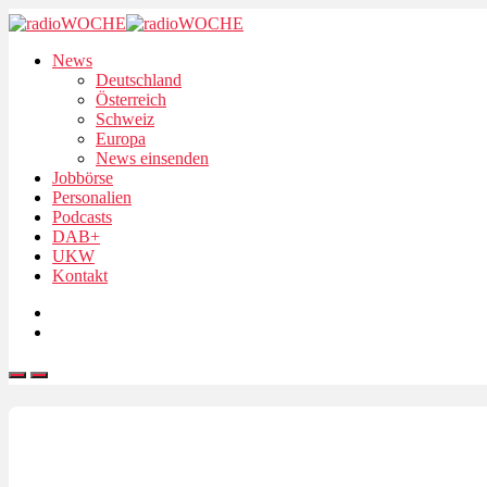
News
Deutschland
Österreich
Schweiz
Europa
News einsenden
Jobbörse
Personalien
Podcasts
DAB+
UKW
Kontakt