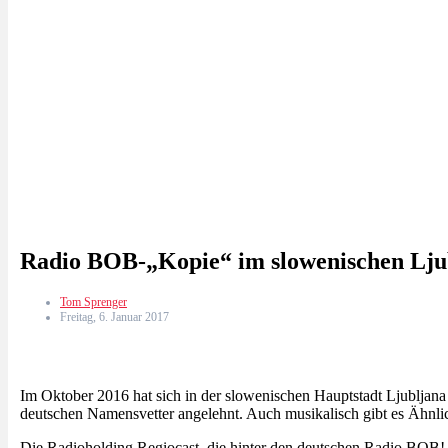
Radio BOB-„Kopie“ im slowenischen Ljub
Tom Sprenger
Freitag, 6. Januar 2017
Im Oktober 2016 hat sich in der slowenischen Hauptstadt Ljubljan
deutschen Namensvetter angelehnt. Auch musikalisch gibt es Ähnli
Die Radioholding Regiocast, die hinter den deutschen Radio BOB!-S