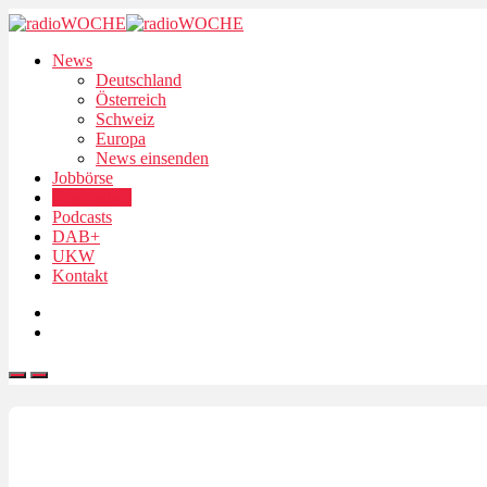
News
Deutschland
Österreich
Schweiz
Europa
News einsenden
Jobbörse
Personalien
Podcasts
DAB+
UKW
Kontakt