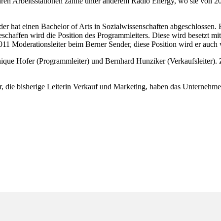
en Arbeitsstationen zählte unter anderem Radio Energy, wo sie von 20
r hat einen Bachelor of Arts in Sozialwissenschaften abgeschlossen. Er 
eschaffen wird die Position des Programmleiters. Diese wird besetzt mi
011 Moderationsleiter beim Berner Sender, diese Position wird er auch 
nique Hofer (Programmleiter) und Bernhard Hunziker (Verkaufsleiter). Z
är, die bisherige Leiterin Verkauf und Marketing, haben das Unternehm