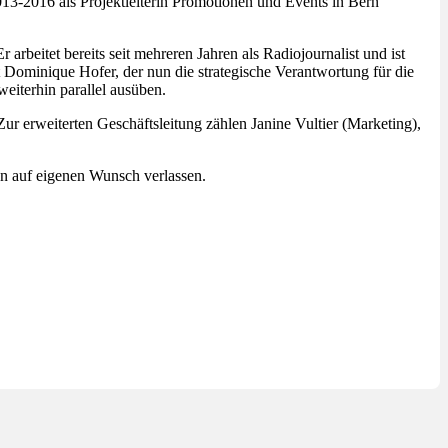
13-2016 als Projektleiterin Promotionen und Events in Bern
arbeitet bereits seit mehreren Jahren als Radiojournalist und ist
t Dominique Hofer, der nun die strategische Verantwortung für die
weiterhin parallel ausüben.
ur erweiterten Geschäftsleitung zählen Janine Vultier (Marketing),
en auf eigenen Wunsch verlassen.