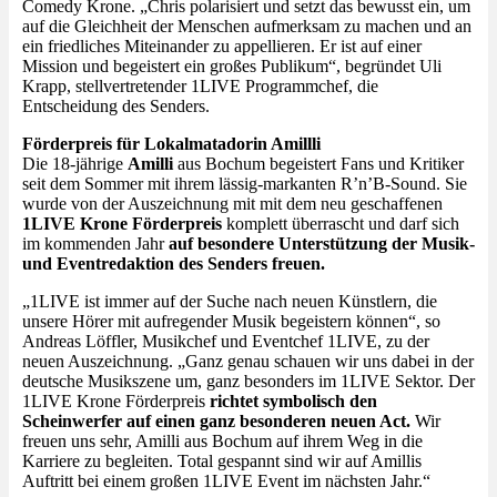
Comedy Krone. „Chris polarisiert und setzt das bewusst ein, um
auf die Gleichheit der Menschen aufmerksam zu machen und an
ein friedliches Miteinander zu appellieren. Er ist auf einer
Mission und begeistert ein großes Publikum“, begründet Uli
Krapp, stellvertretender 1LIVE Programmchef, die
Entscheidung des Senders.
Förderpreis für Lokalmatadorin Amillli
Die 18-jährige
Amilli
aus Bochum begeistert Fans und Kritiker
seit dem Sommer mit ihrem lässig-markanten R’n’B-Sound. Sie
wurde von der Auszeichnung mit mit dem neu geschaffenen
1LIVE Krone Förderpreis
komplett überrascht und darf sich
im kommenden Jahr
auf besondere Unterstützung der Musik-
und Eventredaktion des Senders freuen.
„1LIVE ist immer auf der Suche nach neuen Künstlern, die
unsere Hörer mit aufregender Musik begeistern können“, so
Andreas Löffler, Musikchef und Eventchef 1LIVE, zu der
neuen Auszeichnung. „Ganz genau schauen wir uns dabei in der
deutsche Musikszene um, ganz besonders im 1LIVE Sektor. Der
1LIVE Krone Förderpreis
richtet symbolisch den
Scheinwerfer auf einen ganz besonderen neuen Act.
Wir
freuen uns sehr, Amilli aus Bochum auf ihrem Weg in die
Karriere zu begleiten. Total gespannt sind wir auf Amillis
Auftritt bei einem großen 1LIVE Event im nächsten Jahr.“