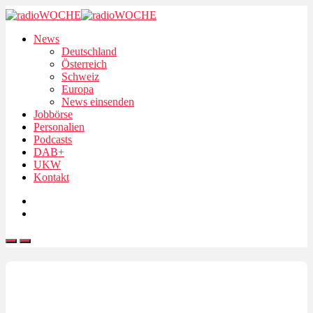
News
Deutschland
Österreich
Schweiz
Europa
News einsenden
Jobbörse
Personalien
Podcasts
DAB+
UKW
Kontakt