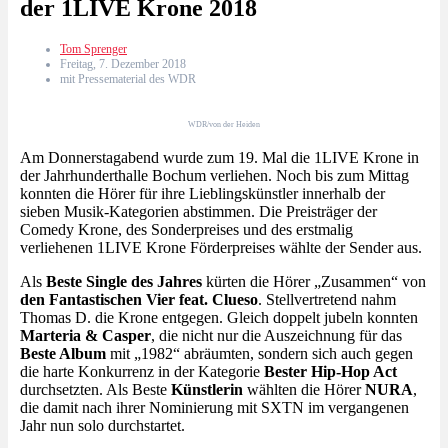
der 1LIVE Krone 2018
Tom Sprenger
Freitag, 7. Dezember 2018
mit Pressematerial des WDR
WDR/von der Heiden
Am Donnerstagabend wurde zum 19. Mal die 1LIVE Krone in
der Jahrhunderthalle Bochum verliehen. Noch bis zum Mittag
konnten die Hörer für ihre Lieblingskünstler innerhalb der
sieben Musik-Kategorien abstimmen. Die Preisträger der
Comedy Krone, des Sonderpreises und des erstmalig
verliehenen 1LIVE Krone Förderpreises wählte der Sender aus.
Als
Beste Single des Jahres
kürten die Hörer „Zusammen“ von
den Fantastischen Vier feat. Clueso
. Stellvertretend nahm
Thomas D. die Krone entgegen. Gleich doppelt jubeln konnten
Marteria & Casper
, die nicht nur die Auszeichnung für das
Beste Album
mit „1982“ abräumten, sondern sich auch gegen
die harte Konkurrenz in der Kategorie
Bester Hip-Hop Act
durchsetzten. Als Beste
Künstlerin
wählten die Hörer
NURA
,
die damit nach ihrer Nominierung mit SXTN im vergangenen
Jahr nun solo durchstartet.