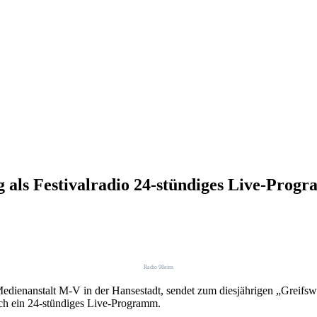
g als Festivalradio 24-stündiges Live-Prog
Radio 98eins
dienanstalt M-V in der Hansestadt, sendet zum diesjährigen „Greifswal
lich ein 24-stündiges Live-Programm.