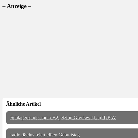
– Anzeige –
Ähnliche Artikel
Schlagersender radio B2 jetzt in Greifswald auf UKW
radio 98eins feiert elften Geburtstag