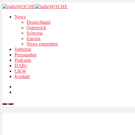
News
Deutschland
Österreich
Schweiz
Europa
News einsenden
Jobbörse
Personalien
Podcasts
DAB+
UKW
Kontakt