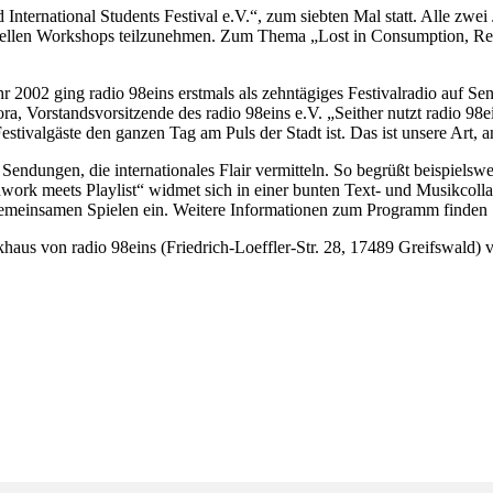
d International Students Festival e.V.“, zum siebten Mal statt. Alle zw
turellen Workshops teilzunehmen. Zum Thema „Lost in Consumption, R
hr 2002 ging radio 98eins erstmals als zehntägiges Festivalradio auf Se
ra, Vorstandsvorsitzende des radio 98eins e.V. „Seither nutzt radio 98
estivalgäste den ganzen Tag am Puls der Stadt ist. Das ist unsere Art, 
 Sendungen, die internationales Flair vermitteln. So begrüßt beispiels
ork meets Playlist“ widmet sich in einer bunten Text- und Musikcolla
emeinsamen Spielen ein. Weitere Informationen zum Programm finden 
aus von radio 98eins (Friedrich-Loeffler-Str. 28, 17489 Greifswald) 