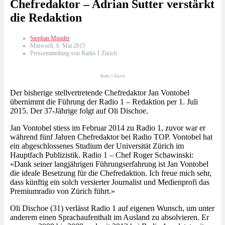
Chefredaktor – Adrian Sutter verstärkt
die Redaktion
Stephan Munder
Mittwoch, 6. Mai 2015
Pressemitteilung von Radio 1 Zürich
Radio 1 Zürich
Der bisherige stellvertretende Chefredaktor Jan Vontobel
übernimmt die Führung der Radio 1 – Redaktion per 1. Juli
2015. Der 37-Jährige folgt auf Oli Dischoe.
Jan Vontobel stiess im Februar 2014 zu Radio 1, zuvor war er
während fünf Jahren Chefredaktor bei Radio TOP. Vontobel hat
ein abgeschlossenes Studium der Universität Zürich im
Hauptfach Publizistik. Radio 1 – Chef Roger Schawinski:
«Dank seiner langjährigen Führungserfahrung ist Jan Vontobel
die ideale Besetzung für die Chefredaktion. Ich freue mich sehr,
dass künftig ein solch versierter Journalist und Medienprofi das
Premiumradio von Zürich führt.»
Oli Dischoe (31) verlässt Radio 1 auf eigenen Wunsch, um unter
anderem einen Sprachaufenthalt im Ausland zu absolvieren. Er