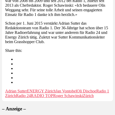
war von 2008 bis 2009 und seit 2012 bei Radio 1, zuletzt seit
2013 als Chefredaktor. Roger Schawinski: «Ich bedauere Olis
Weggang sehr. Für seine tolle Arbeit und seinen engagierten
Einsatz für Radio 1 danke ich ihm herzlich.»
Schon per 1. Juni 2015 verstärkt Adrian Sutter das
Redaktionsteam von Radio 1. Der 36-Jährige hat schon über 15
Jahre Radioerfahrung und war unter anderem für Radio 24 und
Energy Zürich tätig. Zuletzt war Sutter Kommunikationsleiter
beim Grasshopper Club.
Share this:
Adrian Sutter
ENERGY Zürich
Jan Vontobel
Oli Dischoe
Radio 1
Zürich
Radio 24
RADIO TOP
Roger Schawinski
Zürich
– Anzeige –