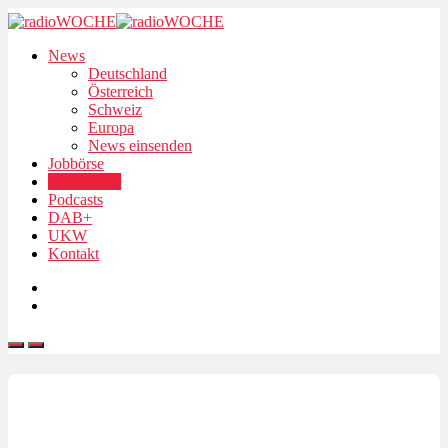
News
Deutschland
Österreich
Schweiz
Europa
News einsenden
Jobbörse
Personalien
Podcasts
DAB+
UKW
Kontakt