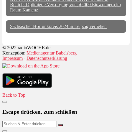
Betrieb: Optimierte Versorgung von 50.000 Einwohnern im
Raum Kamenz
Sächsischer Hörfunkpreis 2024 in Leipzig verliehen
© 2022 radioWOCHE.de
Konzeption:
Medienagentur Babelsberg
Impressum
-
Datenschutzerklärung
Back to Top
Escape drücken, zum schließen