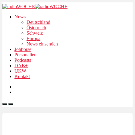
News
Deutschland
Österreich
Schweiz
Europa
News einsenden
Jobbörse
Personalien
Podcasts
DAB+
UKW
Kontakt