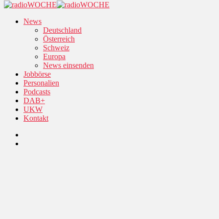
News
Deutschland
Österreich
Schweiz
Europa
News einsenden
Jobbörse
Personalien
Podcasts
DAB+
UKW
Kontakt