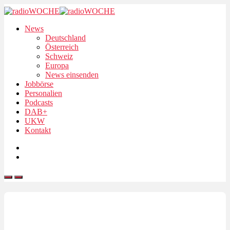
News
Deutschland
Österreich
Schweiz
Europa
News einsenden
Jobbörse
Personalien
Podcasts
DAB+
UKW
Kontakt