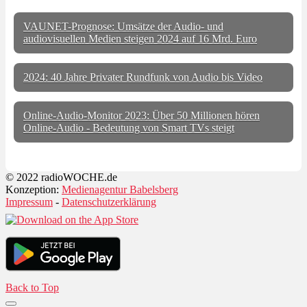
VAUNET-Prognose: Umsätze der Audio- und
audiovisuellen Medien steigen 2024 auf 16 Mrd. Euro
2024: 40 Jahre Privater Rundfunk von Audio bis Video
Online-Audio-Monitor 2023: Über 50 Millionen hören
Online-Audio - Bedeutung von Smart TVs steigt
© 2022 radioWOCHE.de
Konzeption:
Medienagentur Babelsberg
Impressum
-
Datenschutzerklärung
Back to Top