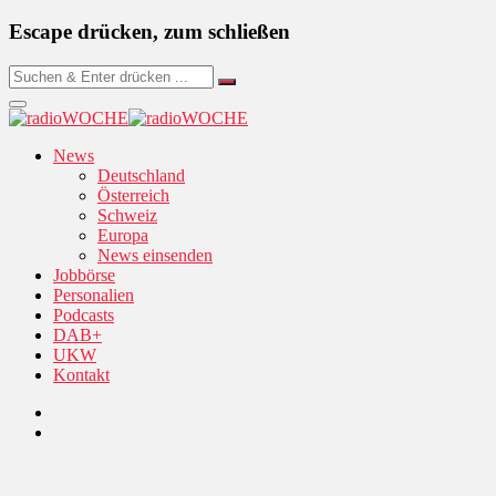
Escape drücken, zum schließen
News
Deutschland
Österreich
Schweiz
Europa
News einsenden
Jobbörse
Personalien
Podcasts
DAB+
UKW
Kontakt