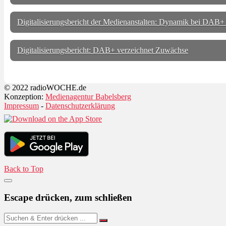
Digitalisierungsbericht der Medienanstalten: Dynamik bei DAB
Digitalisierungsbericht: DAB+ verzeichnet Zuwächse
© 2022 radioWOCHE.de
Konzeption:
Medienagentur Babelsberg
Impressum
-
Datenschutzerklärung
Back to Top
Escape drücken, zum schließen