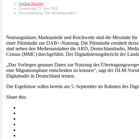
Stephan Munder
Donnerstag, 23. Juni 2016
Pressemitteilung "Die Medienanstalten"
Nutzungsdauer, Marktanteile und Reichweite sind die Messlatte fü
einer Pilotstudie zur DAB+-Nutzung. Die Pilotstudie ermittelt de
sind neben den Medienanstalten die ARD, Deutschlandradio, Media
Census (MMC) durchgeführt. Der Digitalisierungsbericht der Lande
„Das Vorliegen genauer Daten zur Nutzung des Übertragungsweges 
eine Migrationsphase entscheiden zu können“, sagt der DLM-Vorsit
Digitalradio in Deutschland leisten.
Die Ergebnisse sollen bereits am 5. September im Rahmen des Digital
Share this: