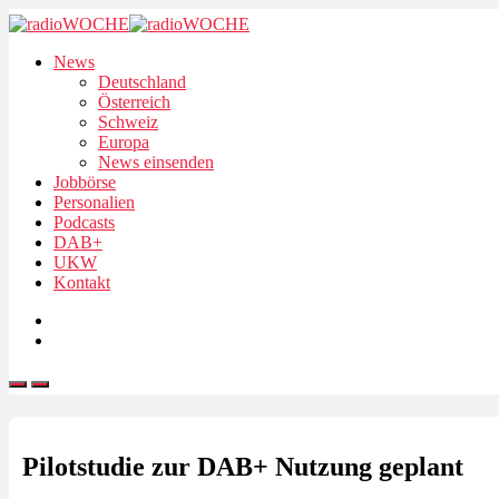
News
Deutschland
Österreich
Schweiz
Europa
News einsenden
Jobbörse
Personalien
Podcasts
DAB+
UKW
Kontakt
Pilotstudie zur DAB+ Nutzung geplant