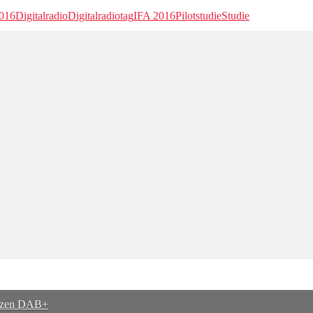
2016
Digitalradio
Digitalradiotag
IFA 2016
Pilotstudie
Studie
nutzen DAB+