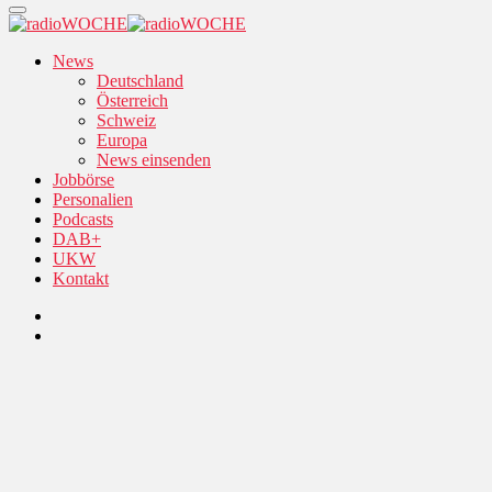
News
Deutschland
Österreich
Schweiz
Europa
News einsenden
Jobbörse
Personalien
Podcasts
DAB+
UKW
Kontakt