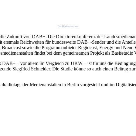
Die Medienanstalten
r die Zukunft von DAB+. Die Direktorenkonferenz der Landesmedienanst
rzeit erstmals Reichweiten für bundesweite DAB+-Sender und die Ante
 Broadcast sowie die Programmanbieter Regiocast, Energy und Neue W
smedienanstalten findet bei dem gemeinsamen Projekt als Basisstudie
DAB+ – vor allem im Vergleich zu UKW – ist für uns die Bedingung, 
zende Siegfried Schneider. Die Studie könne so auch einen Beitrag zu
radiotags der Medienanstalten in Berlin vorgestellt und im Digitalisie