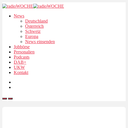
News
Deutschland
Österreich
Schweiz
Europa
News einsenden
Jobbörse
Personalien
Podcasts
DAB+
UKW
Kontakt