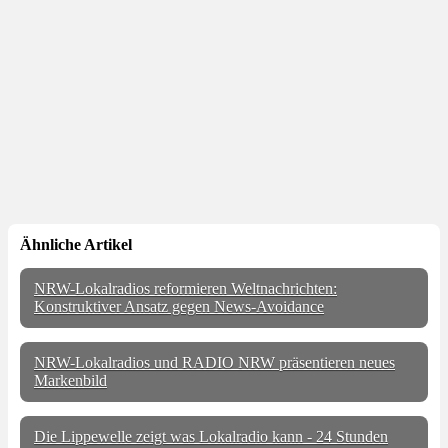
Ähnliche Artikel
NRW-Lokalradios reformieren Weltnachrichten:
Konstruktiver Ansatz gegen News-Avoidance
NRW-Lokalradios und RADIO NRW präsentieren neues
Markenbild
Die Lippewelle zeigt was Lokalradio kann - 24 Stunden