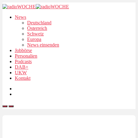
News
Deutschland
Österreich
Schweiz
Europa
News einsenden
Jobbörse
Personalien
Podcasts
DAB+
UKW
Kontakt