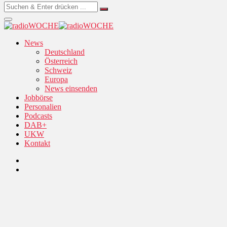
News
Deutschland
Österreich
Schweiz
Europa
News einsenden
Jobbörse
Personalien
Podcasts
DAB+
UKW
Kontakt