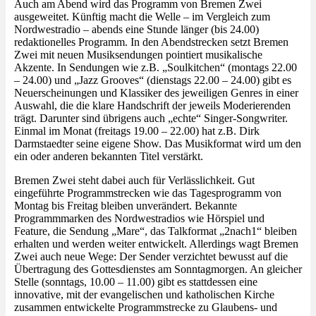
Auch am Abend wird das Programm von Bremen Zwei
ausgeweitet. Künftig macht die Welle – im Vergleich zum
Nordwestradio – abends eine Stunde länger (bis 24.00)
redaktionelles Programm. In den Abendstrecken setzt Bremen
Zwei mit neuen Musiksendungen pointiert musikalische
Akzente. In Sendungen wie z.B. „Soulkitchen“ (montags 22.00
– 24.00) und „Jazz Grooves“ (dienstags 22.00 – 24.00) gibt es
Neuerscheinungen und Klassiker des jeweiligen Genres in einer
Auswahl, die die klare Handschrift der jeweils Moderierenden
trägt. Darunter sind übrigens auch „echte“ Singer-Songwriter.
Einmal im Monat (freitags 19.00 – 22.00) hat z.B. Dirk
Darmstaedter seine eigene Show. Das Musikformat wird um den
ein oder anderen bekannten Titel verstärkt.
Bremen Zwei steht dabei auch für Verlässlichkeit. Gut
eingeführte Programmstrecken wie das Tagesprogramm von
Montag bis Freitag bleiben unverändert. Bekannte
Programmmarken des Nordwestradios wie Hörspiel und
Feature, die Sendung „Mare“, das Talkformat „2nach1“ bleiben
erhalten und werden weiter entwickelt. Allerdings wagt Bremen
Zwei auch neue Wege: Der Sender verzichtet bewusst auf die
Übertragung des Gottesdienstes am Sonntagmorgen. An gleicher
Stelle (sonntags, 10.00 – 11.00) gibt es stattdessen eine
innovative, mit der evangelischen und katholischen Kirche
zusammen entwickelte Programmstrecke zu Glaubens- und