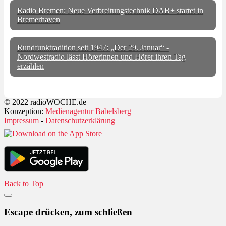
Radio Bremen: Neue Verbreitungstechnik DAB+ startet in
Bremerhaven
Rundfunktradition seit 1947: „Der 29. Januar“ -
Nordwestradio lässt Hörerinnen und Hörer ihren Tag
erzählen
© 2022 radioWOCHE.de
Konzeption:
Medienagentur Babelsberg
Impressum
-
Datenschutzerklärung
Back to Top
Escape drücken, zum schließen