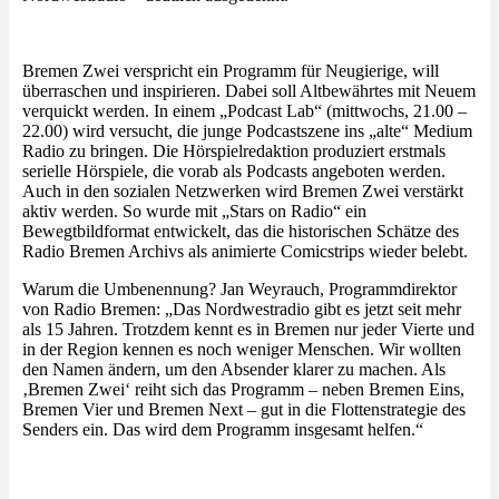
Bremen Zwei verspricht ein Programm für Neugierige, will
überraschen und inspirieren. Dabei soll Altbewährtes mit Neuem
verquickt werden. In einem „Podcast Lab“ (mittwochs, 21.00 –
22.00) wird versucht, die junge Podcastszene ins „alte“ Medium
Radio zu bringen. Die Hörspielredaktion produziert erstmals
serielle Hörspiele, die vorab als Podcasts angeboten werden.
Auch in den sozialen Netzwerken wird Bremen Zwei verstärkt
aktiv werden. So wurde mit „Stars on Radio“ ein
Bewegtbildformat entwickelt, das die historischen Schätze des
Radio Bremen Archivs als animierte Comicstrips wieder belebt.
Warum die Umbenennung? Jan Weyrauch, Programmdirektor
von Radio Bremen: „Das Nordwestradio gibt es jetzt seit mehr
als 15 Jahren. Trotzdem kennt es in Bremen nur jeder Vierte und
in der Region kennen es noch weniger Menschen. Wir wollten
den Namen ändern, um den Absender klarer zu machen. Als
‚Bremen Zwei‘ reiht sich das Programm – neben Bremen Eins,
Bremen Vier und Bremen Next – gut in die Flottenstrategie des
Senders ein. Das wird dem Programm insgesamt helfen.“