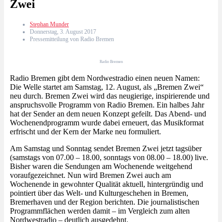
Zwei
Stephan Munder
Donnerstag, 3. August 2017
Pressemitteilung von Radio Bremen
Radio Bremen
Radio Bremen gibt dem Nordwestradio einen neuen Namen:
Die Welle startet am Samstag, 12. August, als „Bremen Zwei“
neu durch. Bremen Zwei wird das neugierige, inspirierende und
anspruchsvolle Programm von Radio Bremen. Ein halbes Jahr
hat der Sender an dem neuen Konzept gefeilt. Das Abend- und
Wochenendprogramm wurde dabei erneuert, das Musikformat
erfrischt und der Kern der Marke neu formuliert.
Am Samstag und Sonntag sendet Bremen Zwei jetzt tagsüber
(samstags von 07.00 – 18.00, sonntags von 08.00 – 18.00) live.
Bisher waren die Sendungen am Wochenende weitgehend
voraufgezeichnet. Nun wird Bremen Zwei auch am
Wochenende in gewohnter Qualität aktuell, hintergründig und
pointiert über das Welt- und Kulturgeschehen in Bremen,
Bremerhaven und der Region berichten. Die journalistischen
Programmflächen werden damit – im Vergleich zum alten
Nordwestradio – deutlich ausgedehnt.