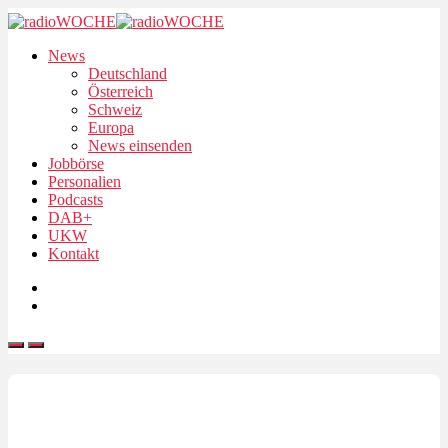
News
Deutschland
Österreich
Schweiz
Europa
News einsenden
Jobbörse
Personalien
Podcasts
DAB+
UKW
Kontakt