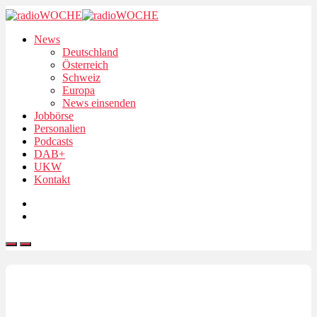
News
Deutschland
Österreich
Schweiz
Europa
News einsenden
Jobbörse
Personalien
Podcasts
DAB+
UKW
Kontakt