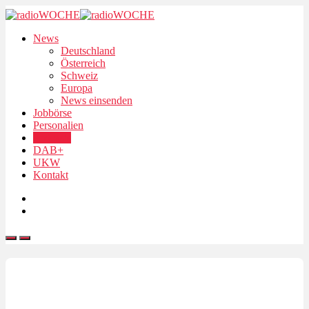
News
Deutschland
Österreich
Schweiz
Europa
News einsenden
Jobbörse
Personalien
Podcasts
DAB+
UKW
Kontakt