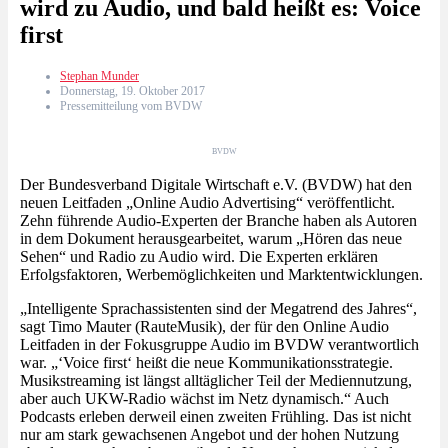
wird zu Audio, und bald heißt es: Voice
first
Stephan Munder
Donnerstag, 19. Oktober 2017
Pressemitteilung vom BVDW
BVDW
Der Bundesverband Digitale Wirtschaft e.V. (BVDW) hat den
neuen Leitfaden „Online Audio Advertising“ veröffentlicht.
Zehn führende Audio-Experten der Branche haben als Autoren
in dem Dokument herausgearbeitet, warum „Hören das neue
Sehen“ und Radio zu Audio wird. Die Experten erklären
Erfolgsfaktoren, Werbemöglichkeiten und Marktentwicklungen.
„Intelligente Sprachassistenten sind der Megatrend des Jahres“,
sagt Timo Mauter (RauteMusik), der für den Online Audio
Leitfaden in der Fokusgruppe Audio im BVDW verantwortlich
war. „‘Voice first‘ heißt die neue Kommunikationsstrategie.
Musikstreaming ist längst alltäglicher Teil der Mediennutzung,
aber auch UKW-Radio wächst im Netz dynamisch.“ Auch
Podcasts erleben derweil einen zweiten Frühling. Das ist nicht
nur am stark gewachsenen Angebot und der hohen Nutzung