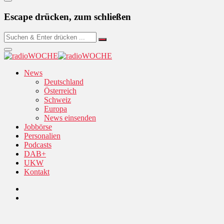
Escape drücken, zum schließen
News
Deutschland
Österreich
Schweiz
Europa
News einsenden
Jobbörse
Personalien
Podcasts
DAB+
UKW
Kontakt