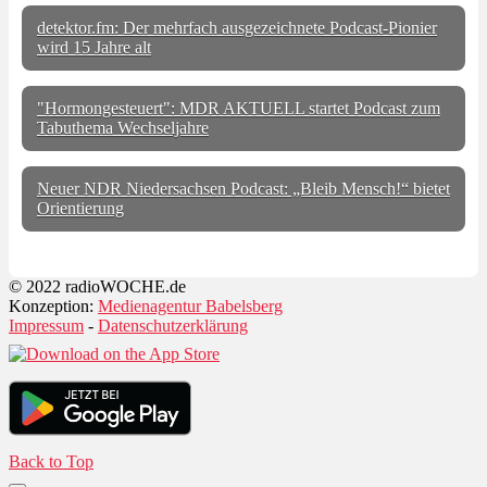
detektor.fm: Der mehrfach ausgezeichnete Podcast-Pionier
wird 15 Jahre alt
"Hormongesteuert": MDR AKTUELL startet Podcast zum
Tabuthema Wechseljahre
Neuer NDR Niedersachsen Podcast: „Bleib Mensch!“ bietet
Orientierung
© 2022 radioWOCHE.de
Konzeption:
Medienagentur Babelsberg
Impressum
-
Datenschutzerklärung
Back to Top