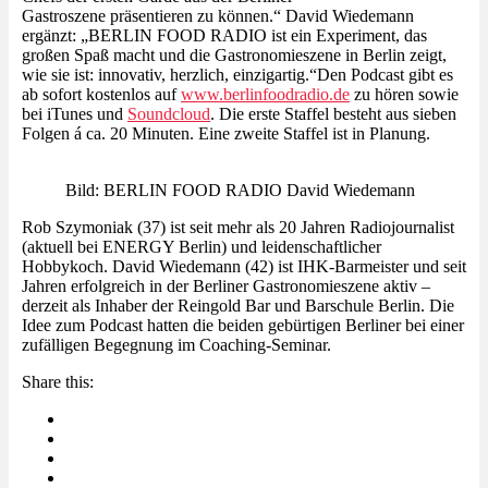
Gastroszene präsentieren zu können.“ David Wiedemann
ergänzt: „BERLIN FOOD RADIO ist ein Experiment, das
großen Spaß macht und die Gastronomieszene in Berlin zeigt,
wie sie ist: innovativ, herzlich, einzigartig.“Den Podcast gibt es
ab sofort kostenlos auf
www.berlinfoodradio.de
zu hören sowie
bei iTunes und
Soundcloud
. Die erste Staffel besteht aus sieben
Folgen á ca. 20 Minuten. Eine zweite Staffel ist in Planung.
Bild: BERLIN FOOD RADIO David Wiedemann
Rob Szymoniak (37) ist seit mehr als 20 Jahren Radiojournalist
(aktuell bei ENERGY Berlin) und leidenschaftlicher
Hobbykoch. David Wiedemann (42) ist IHK-Barmeister und seit
Jahren erfolgreich in der Berliner Gastronomieszene aktiv –
derzeit als Inhaber der Reingold Bar und Barschule Berlin. Die
Idee zum Podcast hatten die beiden gebürtigen Berliner bei einer
zufälligen Begegnung im Coaching-Seminar.
Share this: