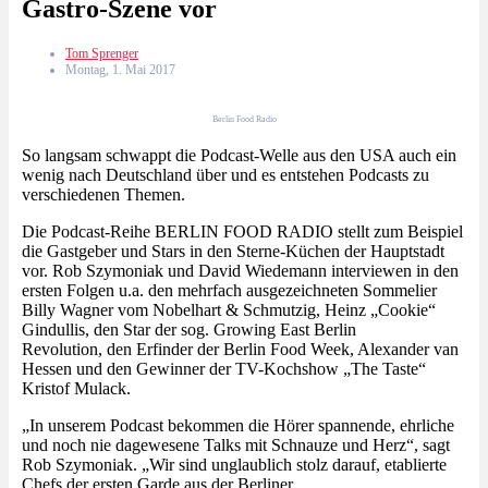
Gastro-Szene vor
Tom Sprenger
Montag, 1. Mai 2017
Berlin Food Radio
So langsam schwappt die Podcast-Welle aus den USA auch ein
wenig nach Deutschland über und es entstehen Podcasts zu
verschiedenen Themen.
Die Podcast-Reihe BERLIN FOOD RADIO stellt zum Beispiel
die Gastgeber und Stars in den Sterne-Küchen der Hauptstadt
vor. Rob Szymoniak und David Wiedemann interviewen in den
ersten Folgen u.a. den mehrfach ausgezeichneten Sommelier
Billy Wagner vom Nobelhart & Schmutzig, Heinz „Cookie“
Gindullis, den Star der sog. Growing East Berlin
Revolution, den Erfinder der Berlin Food Week, Alexander van
Hessen und den Gewinner der TV-Kochshow „The Taste“
Kristof Mulack.
„In unserem Podcast bekommen die Hörer spannende, ehrliche
und noch nie dagewesene Talks mit Schnauze und Herz“, sagt
Rob Szymoniak. „Wir sind unglaublich stolz darauf, etablierte
Chefs der ersten Garde aus der Berliner