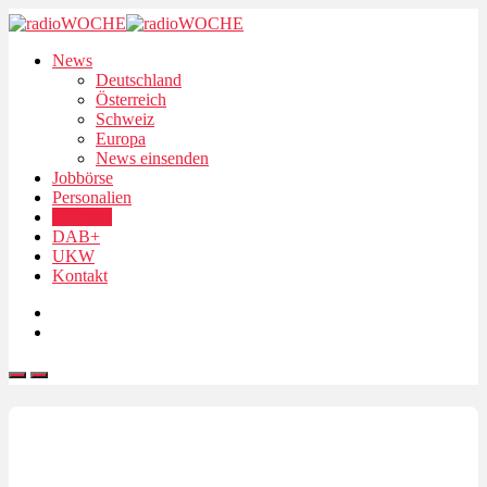
News
Deutschland
Österreich
Schweiz
Europa
News einsenden
Jobbörse
Personalien
Podcasts
DAB+
UKW
Kontakt