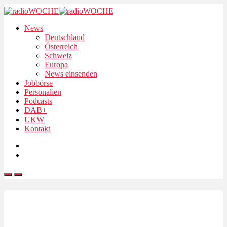
News
Deutschland
Österreich
Schweiz
Europa
News einsenden
Jobbörse
Personalien
Podcasts
DAB+
UKW
Kontakt