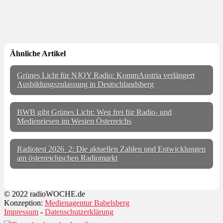
Ähnliche Artikel
Grünes Licht für NJOY Radio: KommAustria verlängert
Ausbildungszulassung in Deutschlandsberg
BWB gibt Grünes Licht: Weg frei für Radio- und
Medienriesen im Westen Österreichs
Radiotest 2026_2: Die aktuellen Zahlen und Entwicklungen
am österreichischen Radiomarkt
© 2022 radioWOCHE.de
Konzeption:
Medienagentur Babelsberg
Impressum
-
Datenschutzerklärung