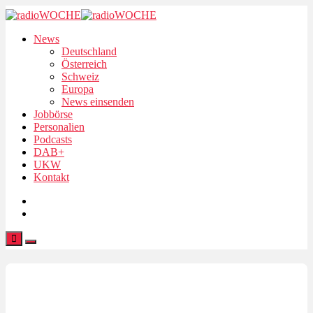
News
Deutschland
Österreich
Schweiz
Europa
News einsenden
Jobbörse
Personalien
Podcasts
DAB+
UKW
Kontakt