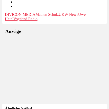
DIVICON MEDIA
Madlen Schulz
UKW-News
Uwe
Heinl
Vogtland Radio
– Anzeige –
Ähnliche Artikel