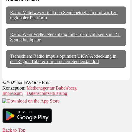
Radio Mittelweser stellt den Sendebetrieb ein und wird zu
regionaler Plattform
Radio Wein-Welle: Neuanfang hinter den Kulissen zum 21.
Sendedurchgang
Tschechien: Rádio Impuls optimiert UKW-Abdeckung in
der Region Liberec durch neuen Senderstandort
© 2022 radioWOCHE.de
Konzeption:
Medienagentur Babelsberg
Impressum
-
Datenschutzerklärung
Back to Top