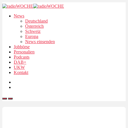
News
Deutschland
Österreich
Schweiz
Europa
News einsenden
Jobbörse
Personalien
Podcasts
DAB+
UKW
Kontakt