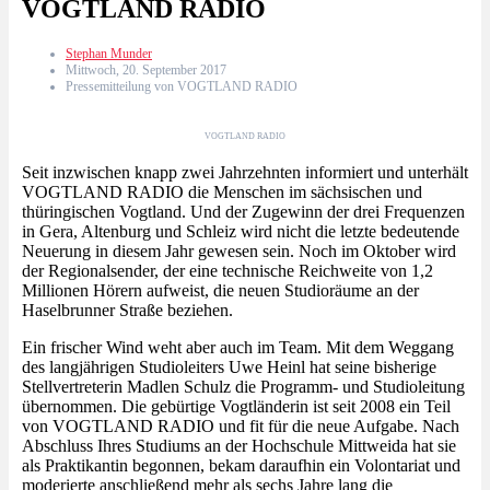
VOGTLAND RADIO
Stephan Munder
Mittwoch, 20. September 2017
Pressemitteilung von VOGTLAND RADIO
VOGTLAND RADIO
Seit inzwischen knapp zwei Jahrzehnten informiert und unterhält
VOGTLAND RADIO die Menschen im sächsischen und
thüringischen Vogtland. Und der Zugewinn der drei Frequenzen
in Gera, Altenburg und Schleiz wird nicht die letzte bedeutende
Neuerung in diesem Jahr gewesen sein. Noch im Oktober wird
der Regionalsender, der eine technische Reichweite von 1,2
Millionen Hörern aufweist, die neuen Studioräume an der
Haselbrunner Straße beziehen.
Ein frischer Wind weht aber auch im Team. Mit dem Weggang
des langjährigen Studioleiters Uwe Heinl hat seine bisherige
Stellvertreterin Madlen Schulz die Programm- und Studioleitung
übernommen. Die gebürtige Vogtländerin ist seit 2008 ein Teil
von VOGTLAND RADIO und fit für die neue Aufgabe. Nach
Abschluss Ihres Studiums an der Hochschule Mittweida hat sie
als Praktikantin begonnen, bekam daraufhin ein Volontariat und
moderierte anschließend mehr als sechs Jahre lang die