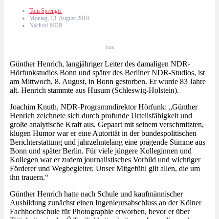
Tom Sprenger
Montag, 13. August 2018
Nachruf NDR
NDR
Günther Henrich, langjähriger Leiter des damaligen NDR-
Hörfunkstudios Bonn und später des Berliner NDR-Studios, ist
am Mittwoch, 8. August, in Bonn gestorben. Er wurde 83 Jahre
alt. Henrich stammte aus Husum (Schleswig-Holstein).
Joachim Knuth, NDR-Programmdirektor Hörfunk: „Günther
Henrich zeichnete sich durch profunde Urteilsfähigkeit und
große analytische Kraft aus. Gepaart mit seinem verschmitzten,
klugen Humor war er eine Autorität in der bundespolitischen
Berichterstattung und jahrzehntelang eine prägende Stimme aus
Bonn und später Berlin. Für viele jüngere Kolleginnen und
Kollegen war er zudem journalistisches Vorbild und wichtiger
Förderer und Wegbegleiter. Unser Mitgefühl gilt allen, die um
ihn trauern.“
Günther Henrich hatte nach Schule und kaufmännischer
Ausbildung zunächst einen Ingenieursabschluss an der Kölner
Fachhochschule für Photographie erworben, bevor er über