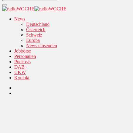
News
Deutschland
Österreich
Schweiz
Europa
News einsenden
Jobbörse
Personalien
Podcasts
DAB+
UKW
Kontakt