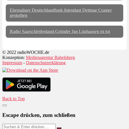
Ehemaliger Deutschlandfunk-Intendant Dettmar Cramer
gestorben
Radio Saarschleifenland-Gründer Jan Lüghausen ist tot
© 2022 radioWOCHE.de
Konzeption:
Medienagentur Babelsberg
Impressum
-
Datenschutzerklärung
Back to Top
Escape drücken, zum schließen