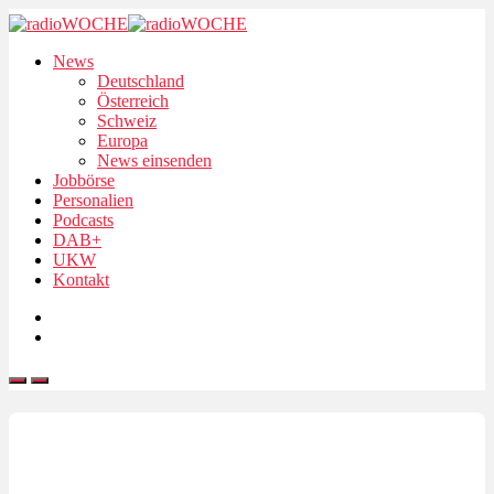
News
Deutschland
Österreich
Schweiz
Europa
News einsenden
Jobbörse
Personalien
Podcasts
DAB+
UKW
Kontakt