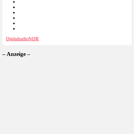
Digitalradio
NDR
– Anzeige –