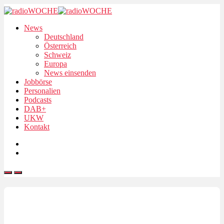
News
Deutschland
Österreich
Schweiz
Europa
News einsenden
Jobbörse
Personalien
Podcasts
DAB+
UKW
Kontakt