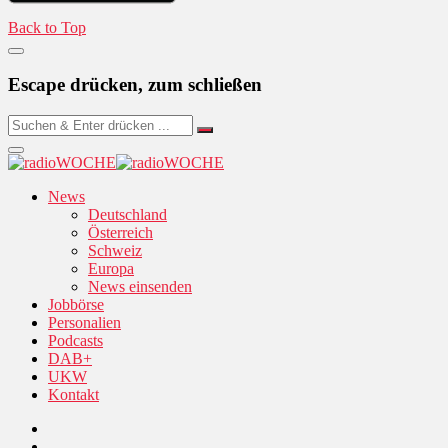
Back to Top
Escape drücken, zum schließen
News
Deutschland
Österreich
Schweiz
Europa
News einsenden
Jobbörse
Personalien
Podcasts
DAB+
UKW
Kontakt