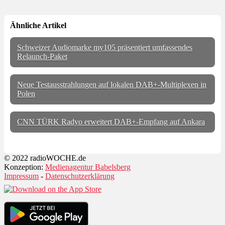
Ähnliche Artikel
Schweizer Audiomarke my105 präsentiert umfassendes
Relaunch-Paket
Neue Testausstrahlungen auf lokalen DAB+-Multiplexen in
Polen
CNN TÜRK Radyo erweitert DAB+-Empfang auf Ankara
© 2022 radioWOCHE.de
Konzeption:
Medienagentur Babelsberg
Impressum
-
Datenschutzerklärung