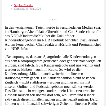
Stephan Munder
Dienstag, 16. Juni 2020
NDR Info
In den vergangenen Tagen wurde in verschiedenen Medien (u.a.
im Hamburger Abendblatt „Ohrenbär und Co.: Sendeschluss für
das NDR-Kinderradio?“) über die Zukunft der
Kinderradioangebote im NDR Hörfunk berichtet. Dazu erklärt
Adrian Feuerbacher, Chefredakteur Hörfunk und Programmchef
von NDR Info:
„Behauptungen, dass aus Spargründen alle Kindersendungen
aus dem Radioprogramm gestrichen oder gar ersatzlos wegfallen
würden, sind falsch. Gute Kinderangebote sind uns wichtig und
werden es bleiben – auch im Radio. So wird es die
Kindersendung ‚Mikado‘ auch weiterhin im linearen
Radioprogramm geben. Die Kinderredaktion bleibt bestehen.
Zugleich – nicht stattdessen – wollen und müssen wir mit
unseren Online- und Podcastangeboten noch stärker werden.
Das Ziel ist, nicht weniger, sondern mehr Kinder zu erreichen.
Deshalb müssen wir überall dort sein, wo Eltern und Kinder
aktiv nach diesen Inhalten suchen und sie gezielt nutzen. Dafür
können wir in finanziell schwierigen Zeiten im linearen Radio