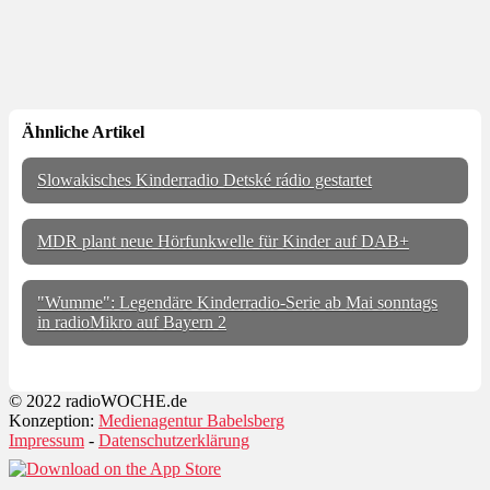
Ähnliche Artikel
Slowakisches Kinderradio Detské rádio gestartet
MDR plant neue Hörfunkwelle für Kinder auf DAB+
"Wumme": Legendäre Kinderradio-Serie ab Mai sonntags
in radioMikro auf Bayern 2
© 2022 radioWOCHE.de
Konzeption:
Medienagentur Babelsberg
Impressum
-
Datenschutzerklärung