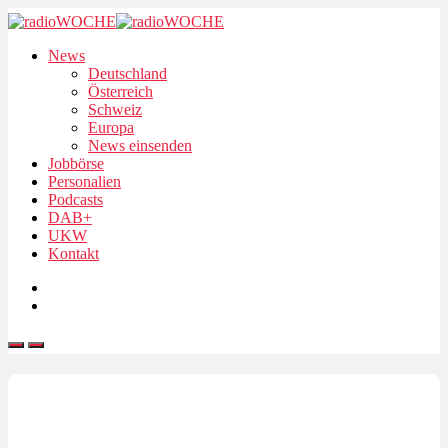
News
Deutschland
Österreich
Schweiz
Europa
News einsenden
Jobbörse
Personalien
Podcasts
DAB+
UKW
Kontakt