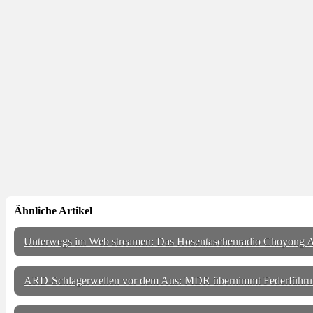
Ähnliche Artikel
Unterwegs im Web streamen: Das Hosentaschenradio Choyong A
ARD-Schlagerwellen vor dem Aus: MDR übernimmt Federführu