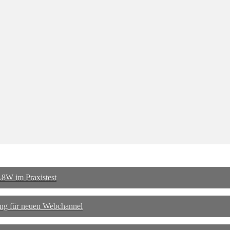
8W im Praxistest
ng für neuen Webchannel