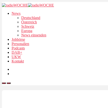
News
Deutschland
Österreich
Schweiz
Europa
News einsenden
Jobbörse
Personalien
Podcasts
DAB+
UKW
Kontakt