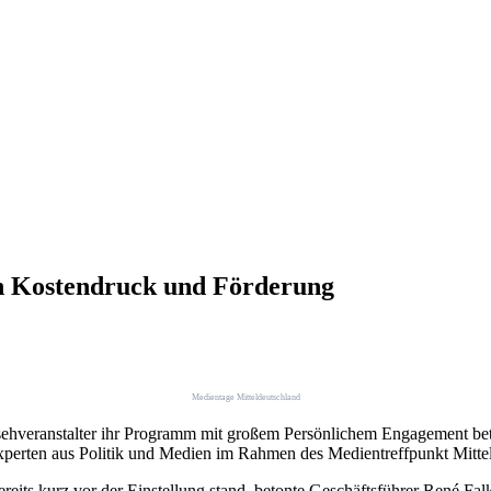
 Kostendruck und Förderung
Medientage Mitteldeutschland
ehveranstalter ihr Programm mit großem Persönlichem Engagement betre
Experten aus Politik und Medien im Rahmen des Medientreffpunkt Mitt
its kurz vor der Einstellung stand, betonte Geschäftsführer René Falkn