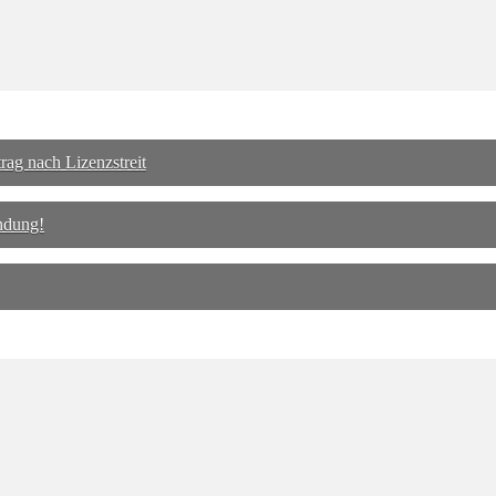
ag nach Lizenzstreit
ndung!