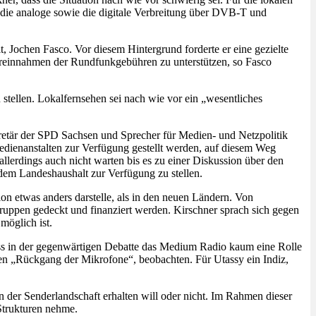
die analoge sowie die digitale Verbreitung über DVB-T und
t, Jochen Fasco. Vor diesem Hintergrund forderte er eine gezielte
ehreinnahmen der Rundfunkgebühren zu unterstützen, so Fasco
tellen. Lokalfernsehen sei nach wie vor ein „wesentliches
kretär der SPD Sachsen und Sprecher für Medien- und Netzpolitik
dienanstalten zur Verfügung gestellt werden, auf diesem Weg
allerdings auch nicht warten bis es zu einer Diskussion über den
 dem Landeshaushalt zur Verfügung zu stellen.
ion etwas anders darstelle, als in den neuen Ländern. Von
ruppen gedeckt und finanziert werden. Kirschner sprach sich gegen
 möglich ist.
s in der gegenwärtigen Debatte das Medium Radio kaum eine Rolle
inen „Rückgang der Mikrofone“, beobachten. Für Utassy ein Indiz,
n der Senderlandschaft erhalten will oder nicht. Im Rahmen dieser
 Strukturen nehme.