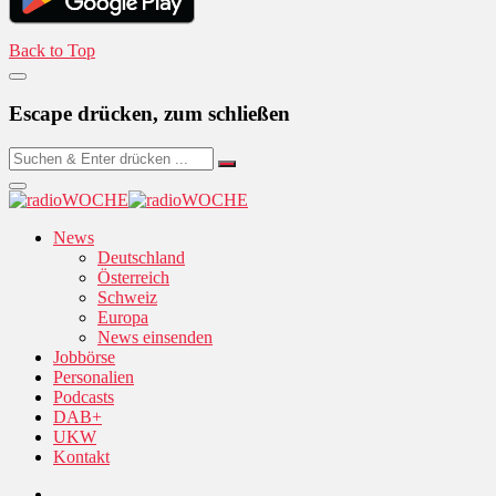
Back to Top
Escape drücken, zum schließen
News
Deutschland
Österreich
Schweiz
Europa
News einsenden
Jobbörse
Personalien
Podcasts
DAB+
UKW
Kontakt