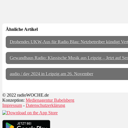
Ähnliche Artikel
Drohendes UKW-Aus für Radio Blau: Netzbetreiber kündigt Vertr
Gewandhaus Radio: Klassische Musik aus Leipzig – Jetzt auf Se
audio / day 2024 in Leipzig am 26. November
© 2022 radioWOCHE.de
Konzeption:
Medienagentur Babelsberg
Impressum
-
Datenschutzerklärung