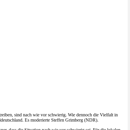
iben, sind nach wie vor schwierig. Wie dennoch die Vielfalt in
eldeutschland. Es moderierte Steffen Grimberg (NDR).
er, dass die Situation nach wie vor schwierig sei. Für die lokalen