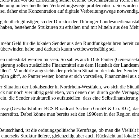
dienung unterschiedlicher Verbreitungswege problematisch. So würden 
g sei daher eine Konzentration auf digitale Verbreitungswege notwendig.
ung deutlich günstiger, so der Direktor der Thüringer Landesmedienanstal
t haben, bestehende Strukturen zu erhalten und mit Mitteln aus den M
hr Geld für die lokalen Sender aus den Rundfunkgebühren bereit zu s
 überwinden habe und dadurch kaum wettbewerbsfähig sei.
dien unterstützt werden müssen. So sah es auch Dirk Panter (Generalse
ierung sollen zusätzliche Finanzmittel aus dem Haushalt der Landesme
üllen“. Man dürfe angesichts der prekären Situation der lokalen Sender 
an gibt“, so Panter weiter, könne er sich vorstellen, Finanzmittel aus
der Situation der Lokalsender in Nordrhein-Westfalen, wo sich die Situat
k nur noch vier übrig geblieben, von denen drei durch große Verlagsg
ein, die Sender strukturell so aufzustellen, dass eine Selbstfinanzierung
tassy (Geschäftsführer BCS Broadcast Sachsen GmbH & Co. KG), das
unterstützt. Dabei könne man bereits seit den 1990ern in der Region e
tschland, ist die ordnungspolitische Kernfrage, ob man die Vielfalt i
einerseits Struktur liefere, gleichzeitig aber auch Rücksicht auf lokale