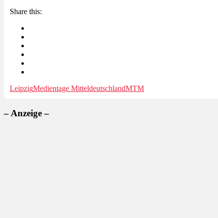
Share this:
Leipzig
Medientage Mitteldeutschland
MTM
– Anzeige –