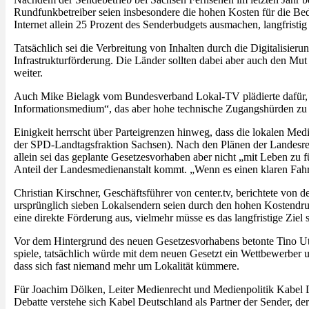
Rundfunkbetreiber seien insbesondere die hohen Kosten für die Be
Internet allein 25 Prozent des Senderbudgets ausmachen, langfristi
Tatsächlich sei die Verbreitung von Inhalten durch die Digitalisier
Infrastrukturförderung. Die Länder sollten dabei aber auch den Mu
weiter.
Auch Mike Bielagk vom Bundesverband Lokal-TV plädierte dafür, me
Informationsmedium“, das aber hohe technische Zugangshürden zu
Einigkeit herrscht über Parteigrenzen hinweg, dass die lokalen Me
der SPD-Landtagsfraktion Sachsen). Nach den Plänen der Landesreg
allein sei das geplante Gesetzesvorhaben aber nicht „mit Leben zu f
Anteil der Landesmedienanstalt kommt. „Wenn es einen klaren Fahrpl
Christian Kirschner, Geschäftsführer von center.tv, berichtete von 
ursprünglich sieben Lokalsendern seien durch den hohen Kostendruc
eine direkte Förderung aus, vielmehr müsse es das langfristige Ziel s
Vor dem Hintergrund des neuen Gesetzesvorhabens betonte Tino U
spiele, tatsächlich würde mit dem neuen Gesetzt ein Wettbewerber 
dass sich fast niemand mehr um Lokalität kümmere.
Für Joachim Dölken, Leiter Medienrecht und Medienpolitik Kabel Deu
Debatte verstehe sich Kabel Deutschland als Partner der Sender, der 