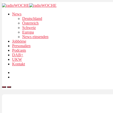
News
Deutschland
Österreich
Schweiz
Europa
News einsenden
Jobbörse
Personalien
Podcasts
DAB+
UKW
Kontakt