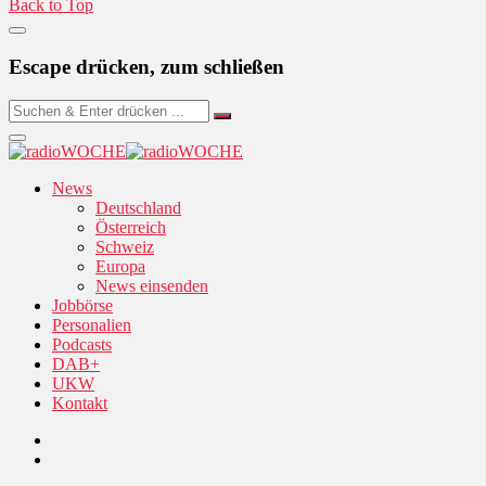
Back to Top
Escape drücken, zum schließen
News
Deutschland
Österreich
Schweiz
Europa
News einsenden
Jobbörse
Personalien
Podcasts
DAB+
UKW
Kontakt