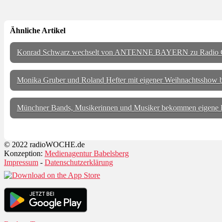
Ähnliche Artikel
Konrad Schwarz wechselt von ANTENNE BAYERN zu Radio 
Monika Gruber und Roland Hefter mit eigener Weihnachtsshow 
Münchner Bands, Musikerinnen und Musiker bekommen eigene
© 2022 radioWOCHE.de
Konzeption:
Medienagentur Babelsberg
Impressum
-
Datenschutzerklärung