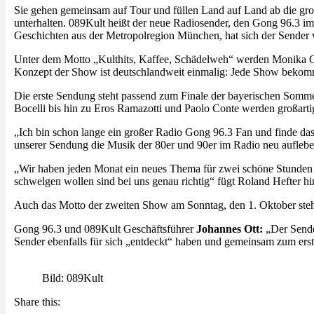
Sie gehen gemeinsam auf Tour und füllen Land auf Land ab die g
unterhalten. 089Kult heißt der neue Radiosender, den Gong 96.3 
Geschichten aus der Metropolregion München, hat sich der Sender v
Unter dem Motto „Kulthits, Kaffee, Schädelweh“ werden Monika 
Konzept der Show ist deutschlandweit einmalig: Jede Show bekommt 
Die erste Sendung steht passend zum Finale der bayerischen Somm
Bocelli bis hin zu Eros Ramazotti und Paolo Conte werden großartig
„Ich bin schon lange ein großer Radio Gong 96.3 Fan und finde das
unserer Sendung die Musik der 80er und 90er im Radio neu aufleb
„Wir haben jeden Monat ein neues Thema für zwei schöne Stunden v
schwelgen wollen sind bei uns genau richtig“ fügt Roland Hefter hi
Auch das Motto der zweiten Show am Sonntag, den 1. Oktober steh
Gong 96.3 und 089Kult Geschäftsführer
Johannes Ott:
„Der Sende
Sender ebenfalls für sich „entdeckt“ haben und gemeinsam zum er
Bild: 089Kult
Share this: