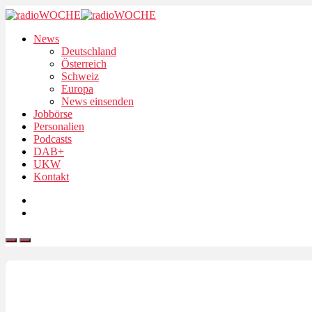
News
Deutschland
Österreich
Schweiz
Europa
News einsenden
Jobbörse
Personalien
Podcasts
DAB+
UKW
Kontakt