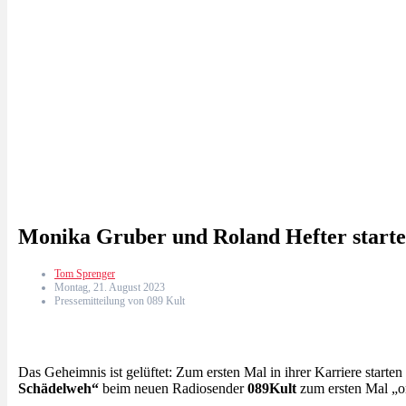
Monika Gruber und Roland Hefter start
Tom Sprenger
Montag, 21. August 2023
Pressemitteilung von 089 Kult
Das Geheimnis ist gelüftet: Zum ersten Mal in ihrer Karriere starten
Schädelweh“
beim neuen Radiosender
089Kult
zum ersten Mal „on