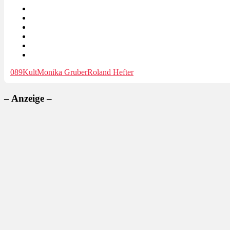
089Kult
Monika Gruber
Roland Hefter
– Anzeige –