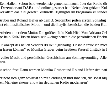
roßen Hallen. Schon bald werden sie gemeinsam auch über das Radio 
im Dezember auf
DAB+
und online gestartet hat. Neben den größten Ku
or allem das Ziel gesetzt, kulturelle Highlights im Programm zu sende
Gruber und Roland Hefter ab dem 3. September
jeden ersten Sonntag
ein musikalisches Motto – und die Playlist bestücken die beiden Kult-
erferien unter dem Motto: Die größten Italo Kult-Hits! Von Adriano 
e Italo Kult-Hits zu hören sein – eingebettet in die persönlichen Erle
 Konzept des neuen Senders 089Kult großartig. Deshalb freue ich mich 
en lassen können“ so Monika Gruber beim heutigen Pressefrühstück in
oller Musik und persönlicher Geschichten am Sonntagvormittag. Alle,
nzu.
t schon fest: Dann werden Monika Gruber und Roland Hefter sich natü
r hebt sich ganz bewusst ab mit Sendungen und Inhalten, die sonst ni
sten Mal eine eigene Show im deutschen Radio moderieren“.