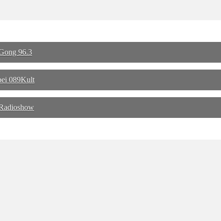
Gong 96.3
bei 089Kult
 Radioshow