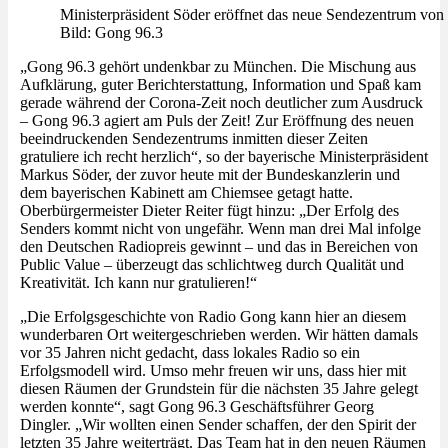
Ministerpräsident Söder eröffnet das neue Sendezentrum von
Bild: Gong 96.3
„Gong 96.3 gehört undenkbar zu München. Die Mischung aus
Aufklärung, guter Berichterstattung, Information und Spaß kam
gerade während der Corona-Zeit noch deutlicher zum Ausdruck
– Gong 96.3 agiert am Puls der Zeit! Zur Eröffnung des neuen
beeindruckenden Sendezentrums inmitten dieser Zeiten
gratuliere ich recht herzlich“, so der bayerische Ministerpräsident
Markus Söder, der zuvor heute mit der Bundeskanzlerin und
dem bayerischen Kabinett am Chiemsee getagt hatte.
Oberbürgermeister Dieter Reiter fügt hinzu: „Der Erfolg des
Senders kommt nicht von ungefähr. Wenn man drei Mal infolge
den Deutschen Radiopreis gewinnt – und das in Bereichen von
Public Value – überzeugt das schlichtweg durch Qualität und
Kreativität. Ich kann nur gratulieren!“
„Die Erfolgsgeschichte von Radio Gong kann hier an diesem
wunderbaren Ort weitergeschrieben werden. Wir hätten damals
vor 35 Jahren nicht gedacht, dass lokales Radio so ein
Erfolgsmodell wird. Umso mehr freuen wir uns, dass hier mit
diesen Räumen der Grundstein für die nächsten 35 Jahre gelegt
werden konnte“, sagt Gong 96.3 Geschäftsführer Georg
Dingler. „Wir wollten einen Sender schaffen, der den Spirit der
letzten 35 Jahre weiterträgt. Das Team hat in den neuen Räumen