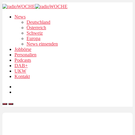
News
Deutschland
Österreich
Schweiz
Europa
News einsenden
Jobbörse
Personalien
Podcasts
DAB+
UKW
Kontakt