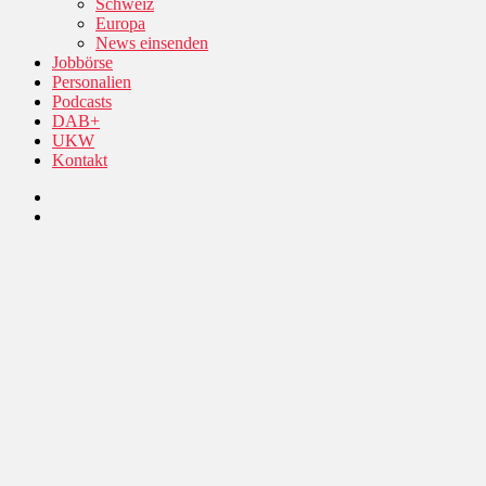
Schweiz
Europa
News einsenden
Jobbörse
Personalien
Podcasts
DAB+
UKW
Kontakt