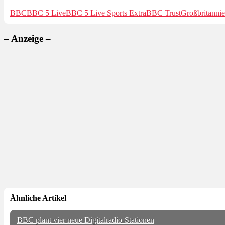
BBC
BBC 5 Live
BBC 5 Live Sports Extra
BBC Trust
Großbritanni
– Anzeige –
Ähnliche Artikel
BBC plant vier neue Digitalradio-Stationen