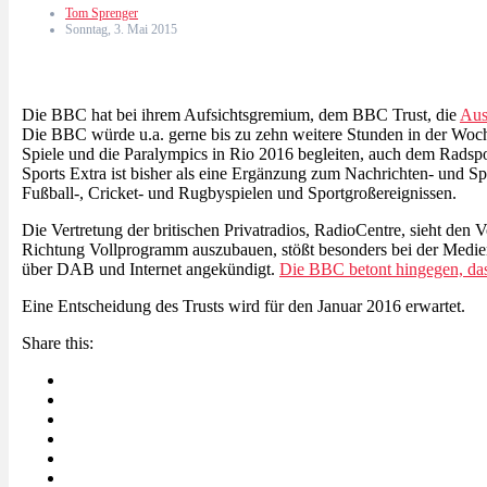
Tom Sprenger
Sonntag, 3. Mai 2015
Die BBC hat bei ihrem Aufsichtsgremium, dem BBC Trust, die
Aus
Die BBC würde u.a. gerne bis zu zehn weitere Stunden in der Woch
Spiele und die Paralympics in Rio 2016 begleiten, auch dem Rads
Sports Extra ist bisher als eine Ergänzung zum Nachrichten- und 
Fußball-, Cricket- und Rugbyspielen und Sportgroßereignissen.
Die Vertretung der britischen Privatradios, RadioCentre, sieht den
Richtung Vollprogramm auszubauen, stößt besonders bei der Medien
über DAB und Internet angekündigt.
Die BBC betont hingegen, das
Eine Entscheidung des Trusts wird für den Januar 2016 erwartet.
Share this: