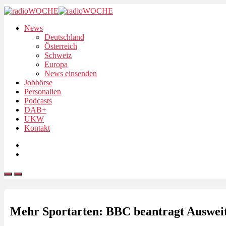
News
Deutschland
Österreich
Schweiz
Europa
News einsenden
Jobbörse
Personalien
Podcasts
DAB+
UKW
Kontakt
Mehr Sportarten: BBC beantragt Ausweit