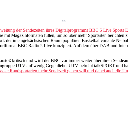
BBC
weitung der Sendezeiten ihres Digitalprogramms BBC 5 Live Sports E
e mit Magazinformaten füllen, um so über mehr Sportarten berichten z
port, der im angelsächsischen Raum populären Basketballvariante Net
Sportformat BBC Radio 5 Live konzipiert. Auf dem über DAB und Inter
 Vorstoß kritisch und wirft der BBC vor immer weiter über ihren Sende
gruppe UTV auf wenig Gegenliebe. UTV betreibt talkSPORT und hatte e
s sie Randsportarten mehr Sendezeit geben will und dabei auch die Un