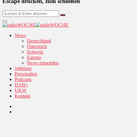
Escape drücken, zum schließen
News
Deutschland
Österreich
Schweiz
Europa
News einsenden
Jobbörse
Personalien
Podcasts
DAB+
UKW
Kontakt