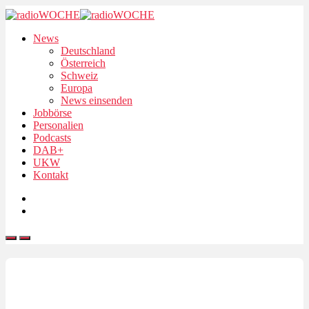
News
Deutschland
Österreich
Schweiz
Europa
News einsenden
Jobbörse
Personalien
Podcasts
DAB+
UKW
Kontakt