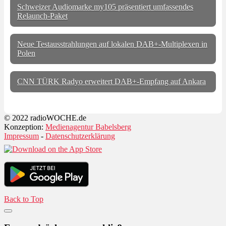
Schweizer Audiomarke my105 präsentiert umfassendes
Relaunch-Paket
Neue Testausstrahlungen auf lokalen DAB+-Multiplexen in
Polen
CNN TÜRK Radyo erweitert DAB+-Empfang auf Ankara
© 2022 radioWOCHE.de
Konzeption:
Medienagentur Babelsberg
Impressum
-
Datenschutzerklärung
Back to Top