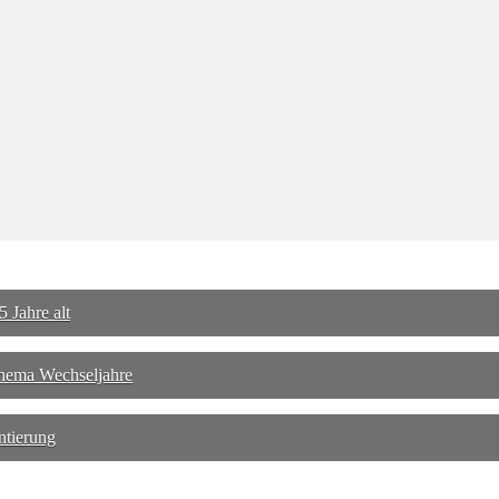
 Jahre alt
hema Wechseljahre
ntierung