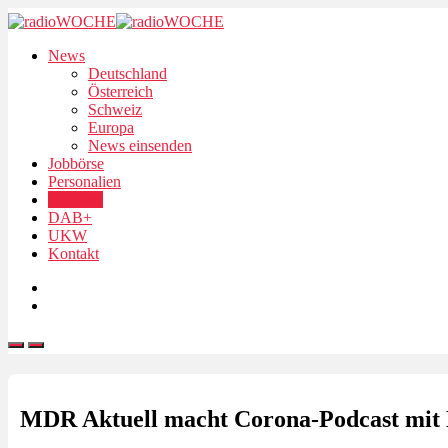
News
Deutschland
Österreich
Schweiz
Europa
News einsenden
Jobbörse
Personalien
Podcasts
DAB+
UKW
Kontakt
MDR Aktuell macht Corona-Podcast mit