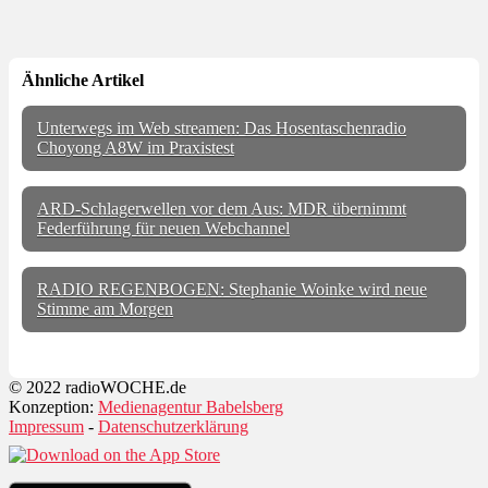
Ähnliche Artikel
Unterwegs im Web streamen: Das Hosentaschenradio
Choyong A8W im Praxistest
ARD-Schlagerwellen vor dem Aus: MDR übernimmt
Federführung für neuen Webchannel
RADIO REGENBOGEN: Stephanie Woinke wird neue
Stimme am Morgen
© 2022 radioWOCHE.de
Konzeption:
Medienagentur Babelsberg
Impressum
-
Datenschutzerklärung