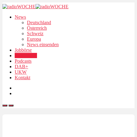
News
Deutschland
Österreich
Schweiz
Europa
News einsenden
Jobbörse
Personalien
Podcasts
DAB+
UKW
Kontakt