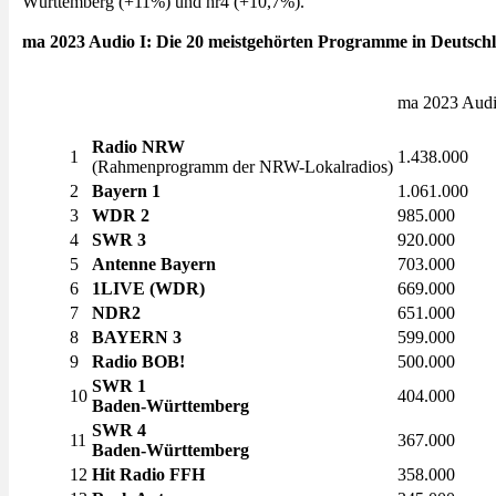
Württemberg (+11%) und hr4 (+10,7%).
ma 2023 Audio I: Die 20 meistgehörten Programme in Deutsch
ma 2023 Audi
Radio NRW
1
1.438.000
(Rahmenprogramm der NRW-Lokalradios)
2
Bayern 1
1.061.000
3
WDR 2
985.000
4
SWR 3
920.000
5
Antenne Bayern
703.000
6
1LIVE
(WDR)
669.000
7
NDR2
651.000
8
BAYERN 3
599.000
9
Radio BOB!
500.000
SWR 1
10
404.000
Baden-Württemberg
SWR 4
11
367.000
Baden-Württemberg
12
Hit Radio FFH
358.000