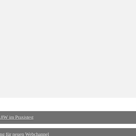
8W im Praxistest
ng für neuen Webchannel