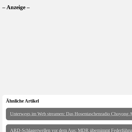
– Anzeige –
Ähnliche Artikel
Unterwegs im Web streamen: Das Hosentaschenradio Choyong A
ARD-Schlagerwellen vor dem Aus: MDR übernimmt Federführu