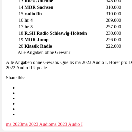
13
Rock Antenne
345.000
14
MDR Sachsen
310.000
15
radio ffn
310.000
16
hr 4
289.000
17
hr 3
257.000
18
R.SH Radio Schleswig-Holstein
230.000
19
MDR Jump
226.000
20
Klassik Radio
222.000
Alle Angaben ohne Gewähr
Alle Angaben ohne Gewähr. Quelle: ma 2023 Audio I, Hörer pro Du
2022 Audio II Update.
Share this:
ma 2023
ma 2023 Audio
ma 2023 Audio I