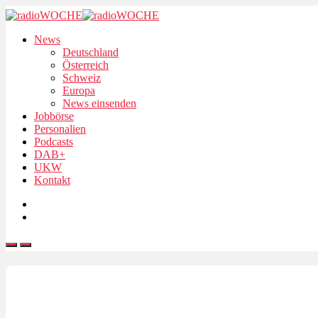
News
Deutschland
Österreich
Schweiz
Europa
News einsenden
Jobbörse
Personalien
Podcasts
DAB+
UKW
Kontakt