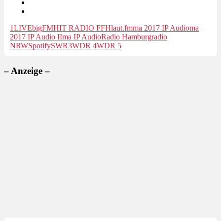
1LIVE
bigFM
HIT RADIO FFH
laut.fm
ma 2017 IP Audio
ma
2017 IP Audio II
ma IP Audio
Radio Hamburg
radio
NRW
Spotify
SWR3
WDR 4
WDR 5
– Anzeige –