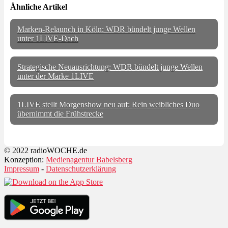
Ähnliche Artikel
Marken-Relaunch in Köln: WDR bündelt junge Wellen
unter 1LIVE-Dach
Strategische Neuausrichtung: WDR bündelt junge Wellen
unter der Marke 1LIVE
1LIVE stellt Morgenshow neu auf: Rein weibliches Duo
übernimmt die Frühstrecke
© 2022 radioWOCHE.de
Konzeption:
Medienagentur Babelsberg
Impressum
-
Datenschutzerklärung