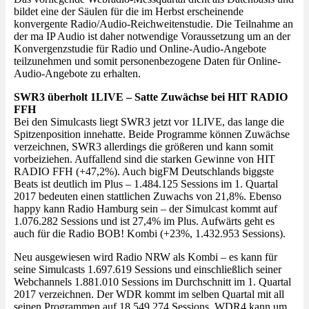
bildet eine der Säulen für die im Herbst erscheinende
konvergente Radio/Audio-Reichweitenstudie. Die Teilnahme an
der ma IP Audio ist daher notwendige Voraussetzung um an der
Konvergenzstudie für Radio und Online-Audio-Angebote
teilzunehmen und somit personenbezogene Daten für Online-
Audio-Angebote zu erhalten.
SWR3 überholt 1LIVE – Satte Zuwächse bei HIT RADIO
FFH
Bei den Simulcasts liegt SWR3 jetzt vor 1LIVE, das lange die
Spitzenposition innehatte. Beide Programme können Zuwächse
verzeichnen, SWR3 allerdings die größeren und kann somit
vorbeiziehen. Auffallend sind die starken Gewinne von HIT
RADIO FFH (+47,2%). Auch bigFM Deutschlands biggste
Beats ist deutlich im Plus – 1.484.125 Sessions im 1. Quartal
2017 bedeuten einen stattlichen Zuwachs von 21,8%. Ebenso
happy kann Radio Hamburg sein – der Simulcast kommt auf
1.076.282 Sessions und ist 27,4% im Plus. Aufwärts geht es
auch für die Radio BOB! Kombi (+23%, 1.432.953 Sessions).
Neu ausgewiesen wird Radio NRW als Kombi – es kann für
seine Simulcasts 1.697.619 Sessions und einschließlich seiner
Webchannels 1.881.010 Sessions im Durchschnitt im 1. Quartal
2017 verzeichnen. Der WDR kommt im selben Quartal mit all
seinen Programmen auf 18.549.274 Sessions. WDR4 kann um