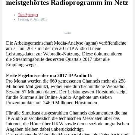
meistgehörtes Radioprogramm im Netz
Tom Sprenger
Freitag, 9. Juni 2017
SWR3
Die Arbeitsgemeinschaft Media-Analyse (agma) veröffentlichte
am 7. Juni 2017 mit der ma 2017 IP Audio II neue
Leistungsdaten zur Webradio-Nutzung. Diese dokumentieren
die Streamingabrufe des ersten Quartals 2017 über alle
Empfangswege.
Erste Ergebnisse der ma 2017 IP Audio II:
Pro Monat werden die 660 gemessenen Channels mehr als 258
Millionen Mal genutzt, wobei eine durchschnittliche Webradio-
Session 57 Minuten dauert. Der Leistungswert Hörstunde steigt
für die Summe aller Online-Audio-Angebote um sieben
Prozentpunkte auf 246,9 Millionen Hörstunden.
Für alle Simulcast ausgestrahlten Channels dokumentiert die ma
IP Audio ausschließlich die technischen Messdaten über das
Internet, die Hörer über UKW sowie deren soziodemografischen
Angaben bleiben dabei unberücksichtigt.
Das vorliegende Webradio-Messquartal dient als Datenbasis und