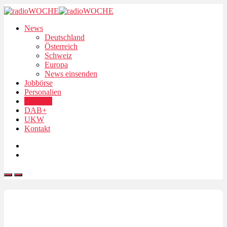
News
Deutschland
Österreich
Schweiz
Europa
News einsenden
Jobbörse
Personalien
Podcasts
DAB+
UKW
Kontakt