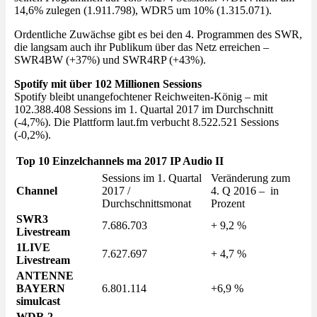
14,6% zulegen (1.911.798), WDR5 um 10% (1.315.071).
Ordentliche Zuwächse gibt es bei den 4. Programmen des SWR,
die langsam auch ihr Publikum über das Netz erreichen –
SWR4BW (+37%) und SWR4RP (+43%).
Spotify mit über 102 Millionen Sessions
Spotify bleibt unangefochtener Reichweiten-König – mit
102.388.408 Sessions im 1. Quartal 2017 im Durchschnitt
(-4,7%). Die Plattform laut.fm verbucht 8.522.521 Sessions
(-0,2%).
Top 10 Einzelchannels ma 2017 IP Audio II
Sessions im 1. Quartal
Veränderung zum
Channel
2017 /
4. Q 2016 – in
Durchschnittsmonat
Prozent
SWR3
7.686.703
+ 9,2 %
Livestream
1LIVE
7.627.697
+ 4,7 %
Livestream
ANTENNE
BAYERN
6.801.114
+6,9 %
simulcast
WDR 2