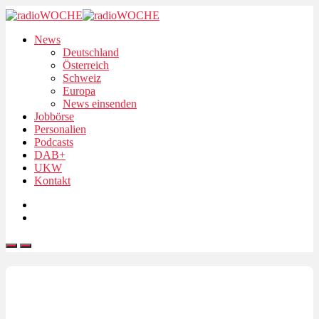
News
Deutschland
Österreich
Schweiz
Europa
News einsenden
Jobbörse
Personalien
Podcasts
DAB+
UKW
Kontakt