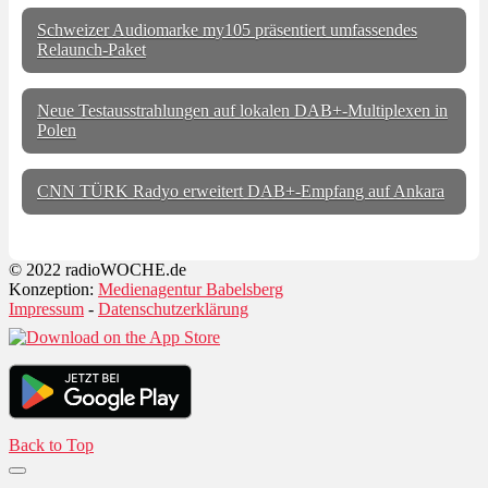
Schweizer Audiomarke my105 präsentiert umfassendes
Relaunch-Paket
Neue Testausstrahlungen auf lokalen DAB+-Multiplexen in
Polen
CNN TÜRK Radyo erweitert DAB+-Empfang auf Ankara
© 2022 radioWOCHE.de
Konzeption:
Medienagentur Babelsberg
Impressum
-
Datenschutzerklärung
Back to Top