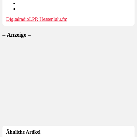
Digitalradio
LPR Hessen
lulu.fm
– Anzeige –
Ähnliche Artikel