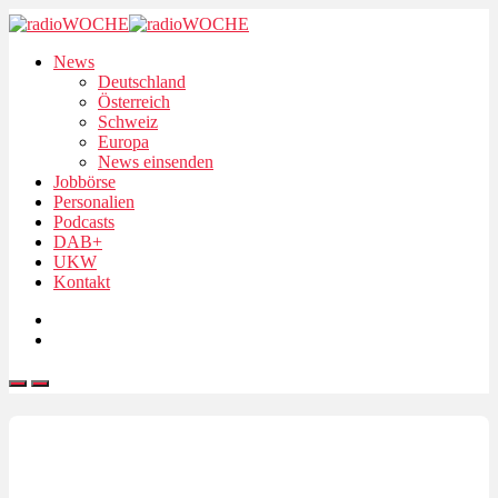
News
Deutschland
Österreich
Schweiz
Europa
News einsenden
Jobbörse
Personalien
Podcasts
DAB+
UKW
Kontakt