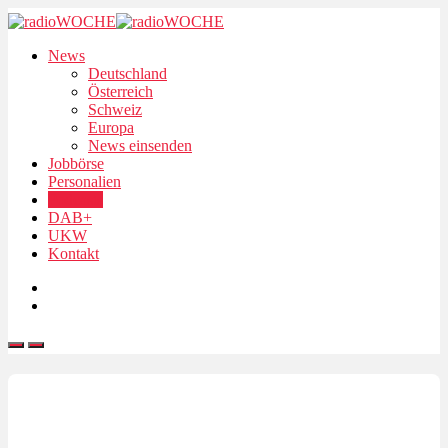
News
Deutschland
Österreich
Schweiz
Europa
News einsenden
Jobbörse
Personalien
Podcasts
DAB+
UKW
Kontakt