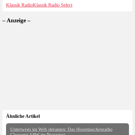
Klassik Radio
Klassik Radio Select
– Anzeige –
Ähnliche Artikel
Unterwegs im Web streamen: Das Hosentaschenradio
Choyong A8W im Praxistest