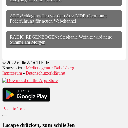
ARD-Schlagerwellen vor dem Aus: MDR übernimmt
Federführung für neuen Webchannel
RADIO REGENBOGEN: Stephanie Woinke wird neue
Stimme am Morgen
© 2022 radioWOCHE.de
Konzeption:
Medienagentur Babelsberg
Impressum
-
Datenschutzerklärung
Back to Top
Escape drücken, zum schließen