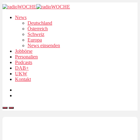
News
Deutschland
Österreich
Schweiz
Europa
News einsenden
Jobbörse
Personalien
Podcasts
DAB+
UKW
Kontakt