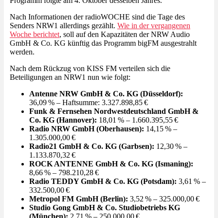
Programm folgte am 4. Oktober desselben Jahres.
Nach Informationen der radioWOCHE sind die Tage des
Senders NRW1 allerdings gezählt.
Wie in der vergangenen
Woche berichtet
, soll auf den Kapazitäten der NRW Audio
GmbH & Co. KG künftig das Programm bigFM ausgestrahlt
werden.
Nach dem Rückzug von KISS FM verteilen sich die
Beteiligungen an NRW1 nun wie folgt:
Antenne NRW GmbH & Co. KG (Düsseldorf):
36,09 % – Haftsumme: 3.327.898,85 €
Funk & Fernsehen Nordwestdeutschland GmbH &
Co. KG (Hannover):
18,01 % – 1.660.395,55 €
Radio NRW GmbH (Oberhausen):
14,15 % –
1.305.000,00 €
Radio21 GmbH & Co. KG (Garbsen):
12,30 % –
1.133.870,32 €
ROCK ANTENNE GmbH & Co. KG (Ismaning):
8,66 % – 798.210,28 €
Radio TEDDY GmbH & Co. KG (Potsdam):
3,61 % –
332.500,00 €
Metropol FM GmbH (Berlin):
3,52 % – 325.000,00 €
Studio Gong GmbH & Co. Studiobetriebs KG
(München):
2,71 % – 250.000,00 €