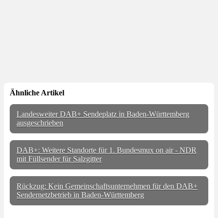
Ähnliche Artikel
Landesweiter DAB+ Sendeplatz in Baden-Württemberg
ausgeschrieben
DAB+: Weitere Standorte für 1. Bundesmux on air - NDR
mit Füllsender für Salzgitter
Rückzug: Kein Gemeinschaftsunternehmen für den DAB+
Sendernetzbetrieb in Baden-Württemberg