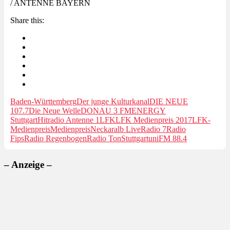
/ ANTENNE BAYERN
Share this:
Baden-Württemberg
Der junge Kulturkanal
DIE NEUE
107.7
Die Neue Welle
DONAU 3 FM
ENERGY
Stuttgart
Hitradio Antenne 1
LFK
LFK Medienpreis 2017
LFK-
Medienpreis
Medienpreis
Neckaralb Live
Radio 7
Radio
Fips
Radio Regenbogen
Radio Ton
Stuttgart
uniFM 88.4
– Anzeige –