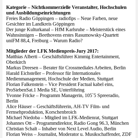
Kategorie – Nichtkommerzielle Veranstalter, Hochschulen
und Ausbildungseinrichtungen
Freies Radio Göppingen – radiofips – Neue Farben, neue
Gesichter im Landkreis Göppingen
Der junge Kulturkanal – HfM Karlsruhe – Meisterstück eines
Wahnsinnigen – Beethovens erstes Rasumowsky-Quartett
uniFM 88,4, Freiburg – Warum Radio?
Mitglieder der LFK Medienpreis-Jury 2017:
Matthias Alberti – Geschäftsführer Kimmig Entertainment,
Oberkirch
Markus Dreesen – Berater für Crossmediales Arbeiten, Berlin
Harald Eichsteller – Professor für Internationales
Medienmanagement, Hochschule der Medien, Stuttgart
Florian Falkenstein – Vice President Factual kabel eins,
ProSiebenSat.1 Media SE, Unterföhring
Yvonne Fricke – Programm Managerin, 105`5 Spreeradio,
Berlin
Alice Häuser – Geschäftsführerin, AH-TV Film- und
Fernsehproduktion, Korschenbroich
Michael Niedoba – Mitglied im LFK-Medienrat, Stuttgart
Johannes Ott – Programmdirektor, Radio Gong 96.3, München
Christian Schalt – Inhaber von Next Level Audio, Berlin
Florian Weiss – Journalist, Moderator u. Musikschaffender, ZDF