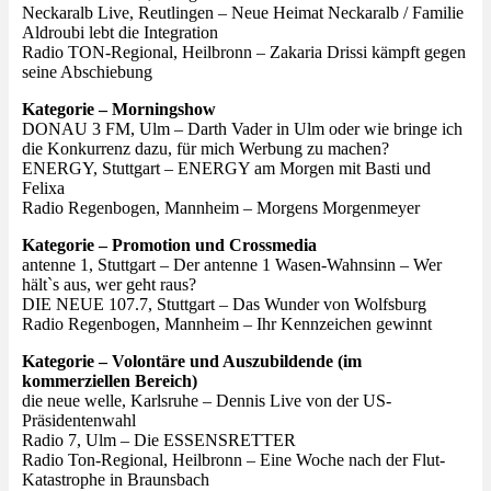
Neckaralb Live, Reutlingen – Neue Heimat Neckaralb / Familie
Aldroubi lebt die Integration
Radio TON-Regional, Heilbronn – Zakaria Drissi kämpft gegen
seine Abschiebung
Kategorie – Morningshow
DONAU 3 FM, Ulm – Darth Vader in Ulm oder wie bringe ich
die Konkurrenz dazu, für mich Werbung zu machen?
ENERGY, Stuttgart – ENERGY am Morgen mit Basti und
Felixa
Radio Regenbogen, Mannheim – Morgens Morgenmeyer
Kategorie – Promotion und Crossmedia
antenne 1, Stuttgart – Der antenne 1 Wasen-Wahnsinn – Wer
hält`s aus, wer geht raus?
DIE NEUE 107.7, Stuttgart – Das Wunder von Wolfsburg
Radio Regenbogen, Mannheim – Ihr Kennzeichen gewinnt
Kategorie – Volontäre und Auszubildende (im
kommerziellen Bereich)
die neue welle, Karlsruhe – Dennis Live von der US-
Präsidentenwahl
Radio 7, Ulm – Die ESSENSRETTER
Radio Ton-Regional, Heilbronn – Eine Woche nach der Flut-
Katastrophe in Braunsbach