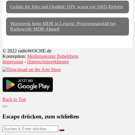
Gefahr für Jobs und Qualität: DJV warnt vor ARD-Reform
Warnstreik beim MDR in Leipzig: Programmausfall bei
Radiowelle MDR Aktuell
© 2022 radioWOCHE.de
Konzeption:
Medienagentur Babelsberg
Impressum
-
Datenschutzerklärung
Back to Top
Escape drücken, zum schließen