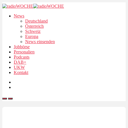
News
Deutschland
Österreich
Schweiz
Europa
News einsenden
Jobbörse
Personalien
Podcasts
DAB+
UKW
Kontakt