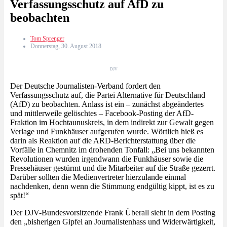
Verfassungsschutz auf AfD zu
beobachten
Tom Sprenger
Donnerstag, 30. August 2018
DJV
Der Deutsche Journalisten-Verband fordert den
Verfassungsschutz auf, die Partei Alternative für Deutschland
(AfD) zu beobachten. Anlass ist ein – zunächst abgeändertes
und mittlerweile gelöschtes – Facebook-Posting der AfD-
Fraktion im Hochtaunuskreis, in dem indirekt zur Gewalt gegen
Verlage und Funkhäuser aufgerufen wurde. Wörtlich hieß es
darin als Reaktion auf die ARD-Berichterstattung über die
Vorfälle in Chemnitz im drohenden Tonfall: „Bei uns bekannten
Revolutionen wurden irgendwann die Funkhäuser sowie die
Pressehäuser gestürmt und die Mitarbeiter auf die Straße gezerrt.
Darüber sollten die Medienvertreter hierzulande einmal
nachdenken, denn wenn die Stimmung endgültig kippt, ist es zu
spät!“
Der DJV-Bundesvorsitzende Frank Überall sieht in dem Posting
den „bisherigen Gipfel an Journalistenhass und Widerwärtigkeit,