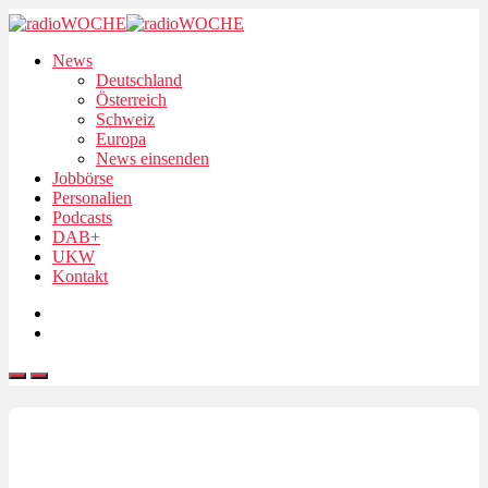
News
Deutschland
Österreich
Schweiz
Europa
News einsenden
Jobbörse
Personalien
Podcasts
DAB+
UKW
Kontakt